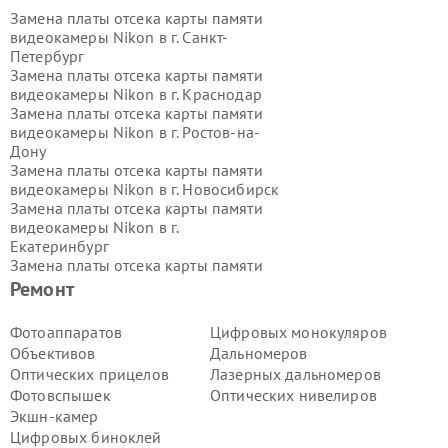
Замена платы отсека карты памяти
видеокамеры Nikon в г.
Санкт-
Петербург
Замена платы отсека карты памяти
видеокамеры Nikon в г.
Краснодар
Замена платы отсека карты памяти
видеокамеры Nikon в г.
Ростов-на-
Дону
Замена платы отсека карты памяти
видеокамеры Nikon в г.
Новосибирск
Замена платы отсека карты памяти
видеокамеры Nikon в г.
Екатеринбург
Замена платы отсека карты памяти
видеокамеры Nikon в г.
Казань
Ремонт
Замена платы отсека карты памяти
видеокамеры Nikon в г.
Воронеж
Фотоаппаратов
Цифровых монокуляров
Замена платы отсека карты памяти
Объективов
Дальномеров
видеокамеры Nikon в г.
Волгоград
Оптических прицелов
Лазерных дальномеров
Замена платы отсека карты памяти
Фотовспышек
Оптических нивелиров
видеокамеры Nikon в г.
Самара
Экшн-камер
Замена платы отсека карты памяти
видеокамеры Nikon в г.
Пермь
Цифровых биноклей