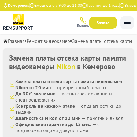
4.9 на Яндекс
Кемерово
Ежедневно с 9:00 до 21:00
Гарантия до 1 года
Выезд ма
Заявка
Позвонить
REMSUPPORT
Главная
Ремонт видеокамер
Замена платы отсека карты 
Замена платы отсека карты памяти
видеокамеры
Nikon
в Кемерово
Замена платы отсека карты памяти видеокамер
Nikon от 20 мин
— приоритетный ремонт
До 30% экономии
— всегда свежие акции и
спецпредложения
Контроль на каждом этапе
— от диагностики до
выдачи
Диагностика Nikon от 10 мин
— понятный вывод
Официальная гарантия до 12 мес.
— с
подтверждающими документами