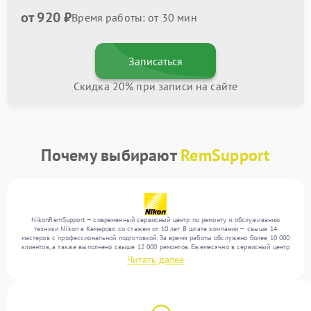
от 920 ₽
Время работы: от 30 мин
Записаться
Скидка 20% при записи на сайте
Почему выбирают
RemSupport
NikonRemSupport — современный сервисный центр по ремонту и обслуживанию
техники Nikon в Кемерово со стажем от 10 лет. В штате компании — свыше 14
мастеров с профессиональной подготовкой. За время работы обслужено более 10 000
клиентов, а также выполнено свыше 12 000 ремонтов. Ежемесячно в сервисный центр
поступает свыше 300 единиц техники, включая , , . Мы выполняем ремонт различного
Читать далее
уровня сложности и гарантируем высокое качество обслуживания благодаря
квалификации мастеров.