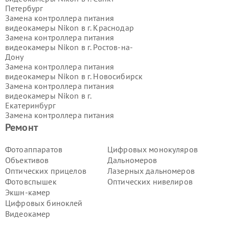
Петербург
Замена контроллера питания
видеокамеры Nikon в г.
Краснодар
Замена контроллера питания
видеокамеры Nikon в г.
Ростов-на-
Дону
Замена контроллера питания
видеокамеры Nikon в г.
Новосибирск
Замена контроллера питания
видеокамеры Nikon в г.
Екатеринбург
Замена контроллера питания
видеокамеры Nikon в г.
Казань
Ремонт
Замена контроллера питания
видеокамеры Nikon в г.
Воронеж
Фотоаппаратов
Цифровых монокуляров
Замена контроллера питания
Объективов
Дальномеров
видеокамеры Nikon в г.
Волгоград
Оптических прицелов
Лазерных дальномеров
Замена контроллера питания
Фотовспышек
Оптических нивелиров
видеокамеры Nikon в г.
Самара
Экшн-камер
Замена контроллера питания
видеокамеры Nikon в г.
Пермь
Цифровых биноклей
Замена контроллера питания
Видеокамер
видеокамеры Nikon в г.
Красноярск