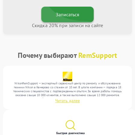
Записаться
Скидка 20% при записи на сайте
Почему выбирают
RemSupport
NikonRemSupport — экспертный сервисный центр по ремонту и обслуживанию
техники Nikon в Кемерово со стажем от 10 лет. В штате компании — порядка 18
технических специалистов с подтвержденным опытом. За время работы помощь
оказана свыше 10 000 клиентов, а также выполнено свыше 12 000 ремонтов.
Ежемесячно в сервисный центр поступает свыше 300 единиц техники, включая , , . Мы
Читать далее
устраняем поломки любой сложности и предлагаем стабильный уровень сервиса
благодаря использованию современного оборудования.
Быстрая диагностика