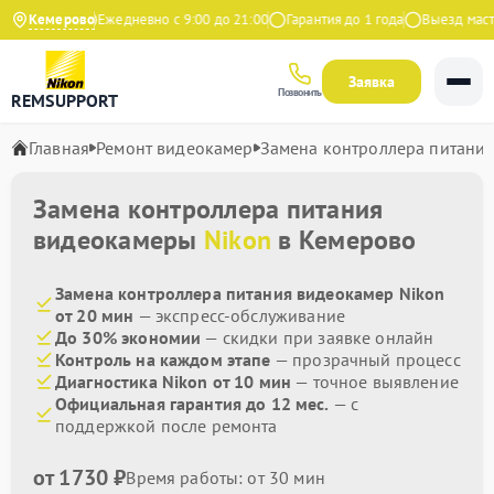
 на Яндекс
Кемерово
Ежедневно с 9:00 до 21:00
Гарантия до 1 года
Выезд мастер
Заявка
Позвонить
REMSUPPORT
Главная
Ремонт видеокамер
Замена контроллера питани
Замена контроллера питания
видеокамеры
Nikon
в Кемерово
Замена контроллера питания видеокамер Nikon
от 20 мин
— экспресс-обслуживание
До 30% экономии
— скидки при заявке онлайн
Контроль на каждом этапе
— прозрачный процесс
Диагностика Nikon от 10 мин
— точное выявление
Официальная гарантия до 12 мес.
— с
поддержкой после ремонта
от 1730 ₽
Время работы: от 30 мин