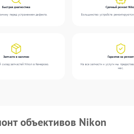
Быстрая диагностика
Срочный ремонт Nik
ичину перед устранением дефекта.
Большинство устройств ремонтируются 
Запчасти в наличии
Гарантия на ремонт
 склад запчастей Nikon в Кемерово.
На все запчасти и услуги мы предостав
мес.
монт объективов Nikon