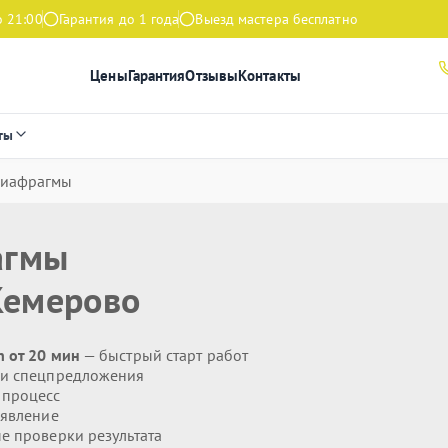
о 21:00
Гарантия до 1 года
Выезд мастера бесплатно
Цены
Гарантия
Отзывы
Контакты
ты
диафрагмы
агмы
Кемерово
 от 20 мин
— быстрый старт работ
 и спецпредложения
 процесс
явление
 проверки результата