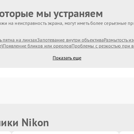
которые мы устраняем
жи на неисправность экрана, могут иметь более серьезные п
 пятна на линзах
Запотевание внутри объектива
Размытость и
е)
Появление бликов или ореолов
Проблемы с резкостью при в
Показать еще
ники Nikon