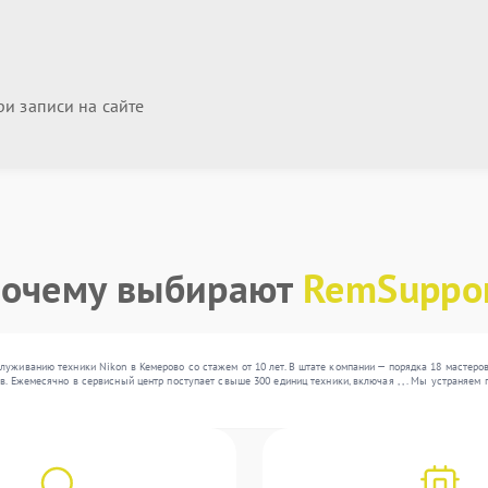
и записи на сайте
очему выбирают
RemSuppo
луживанию техники Nikon в Кемерово со стажем от 10 лет. В штате компании — порядка 18 мастеро
в. Ежемесячно в сервисный центр поступает свыше 300 единиц техники, включая , , . Мы устраняе