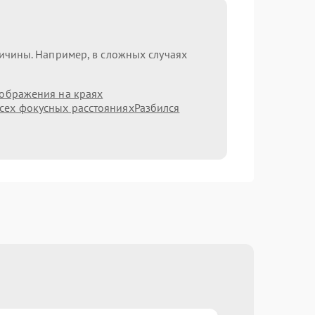
ричины. Например, в сложных случаях
зображения на краях
сех фокусных расстояниях
Разбился