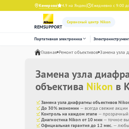
Кемерово
4.9 на Яндекс
Ежедневно с 9:00 д
Сервисный центр Nikon
REMSUPPORT
Портативная электроника
Электроинструмен
Главная
Ремонт объективов
Замена узла 
Замена узла диафр
объектива
Nikon
в 
Замена узла диафрагмы объективов Nikon
До 30% экономии
— всегда свежие акции
Контроль на каждом этапе
— прозрачный
Диагностика Nikon от 10 мин
— точное вы
Официальная гарантия до 12 мес.
— любые