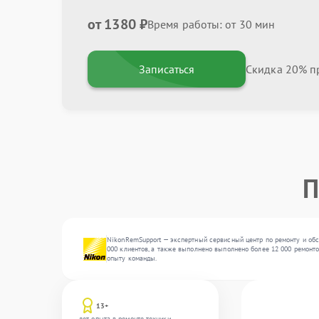
от 1380 ₽
Время работы: от 30 мин
Записаться
Скидка 20% пр
П
NikonRemSupport — экспертный сервисный центр по ремонту и обс
000 клиентов, а также выполнено выполнено более 12 000 ремонто
опыту команды.
13+
лет опыта в ремонте техники