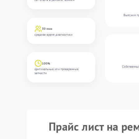
Выясним пр
30 мин
среднее время диагностики
100%
Собственный
оригинальные или проверенные
запчасти
Прайс лист на ре