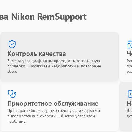
ва Nikon RemSupport
Контроль качества
Ч
Замена узла диафрагмы проходит многоэтапную
Ра
проверку — исключаем недоработки и повторные
пр
сбои.
ра
Приоритетное обслуживание
Н
При гарантийном случае замена узла диафрагмы
В 
выполняется вне очереди — быстро устраняем
де
проблему.