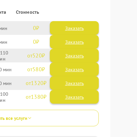
нта
Стоимость
0
Заказать
0
Заказать
110
520
580
0
1320
0
100
1380
ть все услуги