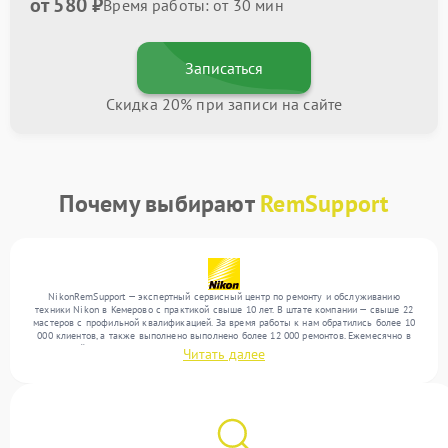
от 580 ₽
Время работы: от 30 мин
Записаться
Скидка 20% при записи на сайте
Почему выбирают
RemSupport
NikonRemSupport — экспертный сервисный центр по ремонту и обслуживанию
техники Nikon в Кемерово с практикой свыше 10 лет. В штате компании — свыше 22
мастеров с профильной квалификацией. За время работы к нам обратились более 10
000 клиентов, а также выполнено выполнено более 12 000 ремонтов. Ежемесячно в
сервисный центр поступает свыше 300 единиц техники, включая , , . Мы выполняем
Читать далее
ремонт различного уровня сложности и гарантируем высокое качество обслуживания
благодаря использованию современного оборудования.