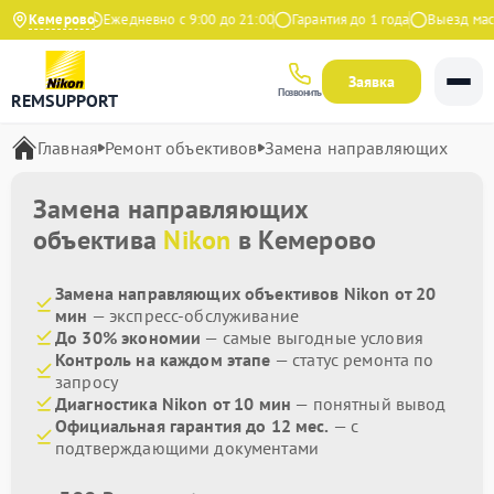
9 на Яндекс
Кемерово
Ежедневно с 9:00 до 21:00
Гарантия до 1 года
Выезд масте
Заявка
Позвонить
REMSUPPORT
Главная
Ремонт объективов
Замена направляющих
Замена направляющих
объектива
Nikon
в Кемерово
Замена направляющих объективов Nikon от 20
мин
— экспресс-обслуживание
До 30% экономии
— самые выгодные условия
Контроль на каждом этапе
— статус ремонта по
запросу
Диагностика Nikon от 10 мин
— понятный вывод
Официальная гарантия до 12 мес.
— с
подтверждающими документами