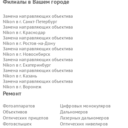
Филиалы в Вашем городе
Замена направляющих объектива
Nikon в г.
Санкт-Петербург
Замена направляющих объектива
Nikon в г.
Краснодар
Замена направляющих объектива
Nikon в г.
Ростов-на-Дону
Замена направляющих объектива
Nikon в г.
Новосибирск
Замена направляющих объектива
Nikon в г.
Екатеринбург
Замена направляющих объектива
Nikon в г.
Казань
Замена направляющих объектива
Nikon в г.
Воронеж
Замена направляющих объектива
Ремонт
Nikon в г.
Волгоград
Замена направляющих объектива
Фотоаппаратов
Цифровых монокуляров
Nikon в г.
Самара
Объективов
Дальномеров
Замена направляющих объектива
Оптических прицелов
Лазерных дальномеров
Nikon в г.
Пермь
Фотовспышек
Оптических нивелиров
Замена направляющих объектива