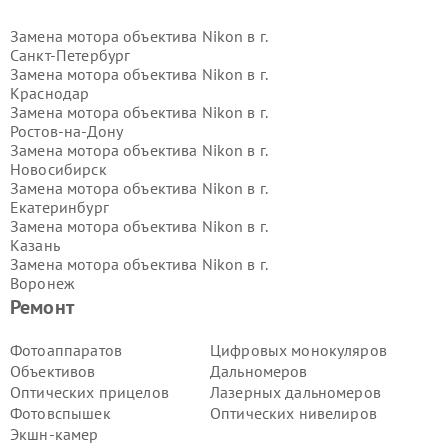
Замена мотора объектива Nikon в г.
Санкт-Петербург
Замена мотора объектива Nikon в г.
Краснодар
Замена мотора объектива Nikon в г.
Ростов-на-Дону
Замена мотора объектива Nikon в г.
Новосибирск
Замена мотора объектива Nikon в г.
Екатеринбург
Замена мотора объектива Nikon в г.
Казань
Замена мотора объектива Nikon в г.
Воронеж
Замена мотора объектива Nikon в г.
Ремонт
Волгоград
Замена мотора объектива Nikon в г.
Фотоаппаратов
Цифровых монокуляров
Самара
Объективов
Дальномеров
Замена мотора объектива Nikon в г.
Оптических прицелов
Лазерных дальномеров
Пермь
Фотовспышек
Оптических нивелиров
Замена мотора объектива Nikon в г.
Экшн-камер
Красноярск