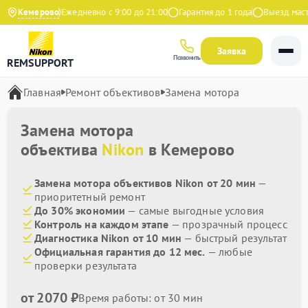
9 на Яндекс
Кемерово
Ежедневно с 9:00 до 21:00
Гарантия до 1 года
Выезд масте
Заявка
Позвонить
REMSUPPORT
Главная
Ремонт объективов
Замена мотора
Замена мотора
объектива
Nikon
в Кемерово
Замена мотора объективов Nikon от 20 мин
—
приоритетный ремонт
До 30% экономии
— самые выгодные условия
Контроль на каждом этапе
— прозрачный процесс
Диагностика Nikon от 10 мин
— быстрый результат
Официальная гарантия до 12 мес.
— любые
проверки результата
от 2070 ₽
Время работы: от 30 мин