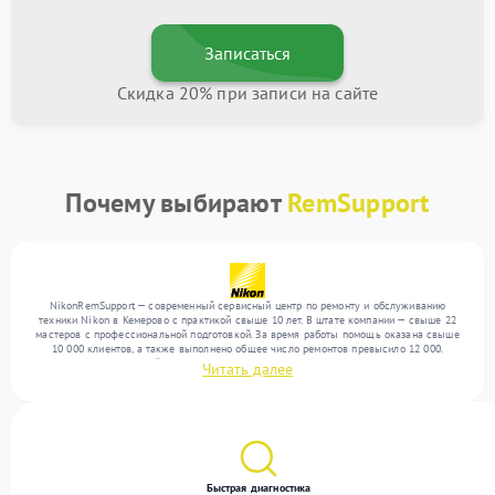
Записаться
Скидка 20% при записи на сайте
Почему выбирают
RemSupport
NikonRemSupport — современный сервисный центр по ремонту и обслуживанию
техники Nikon в Кемерово с практикой свыше 10 лет. В штате компании — свыше 22
мастеров с профессиональной подготовкой. За время работы помощь оказана свыше
10 000 клиентов, а также выполнено общее число ремонтов превысило 12 000.
Ежемесячно в сервисный центр поступает свыше 300 единиц техники, включая , , . Мы
Читать далее
беремся за задачи любой сложности и поддерживаем высокий стандарт качества
благодаря использованию современного оборудования.
Быстрая диагностика