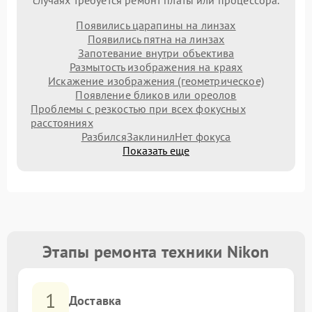
случаях требуется ремонт платы или процессора.
Появились царапины на линзах
Появились пятна на линзах
Запотевание внутри объектива
Размытость изображения на краях
Искажение изображения (геометрическое)
Появление бликов или ореолов
Проблемы с резкостью при всех фокусных
расстояниях
Разбился
Заклинил
Нет фокуса
Показать еще
Этапы ремонта техники Nikon
1
Доставка