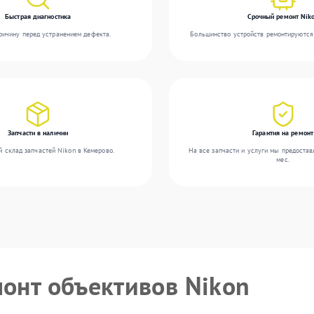
Быстрая диагностика
Срочный ремонт Nik
ичину перед устранением дефекта.
Большинство устройств ремонтируются 
Запчасти в наличии
Гарантия на ремонт
 склад запчастей Nikon в Кемерово.
На все запчасти и услуги мы предостав
мес.
монт объективов Nikon