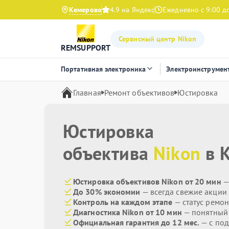
Кемерово
4.9 на Яндекс
Ежедневно с 9:00 д
Сервисный центр Nikon
REMSUPPORT
Портативная электроника
Электроинструмен
Главная
Ремонт объективов
Юстировка
Юстировка
объектива
Nikon
в 
Юстировка объективов Nikon от 20 мин
—
До 30% экономии
— всегда свежие акции
Контроль на каждом этапе
— статус ремон
Диагностика Nikon от 10 мин
— понятный
Официальная гарантия до 12 мес.
— с по