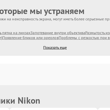
которые мы устраняем
жи на неисправность экрана, могут иметь более серьезные п
 пятна на линзах
Запотевание внутри объектива
Размытость и
е)
Появление бликов или ореолов
Проблемы с резкостью при в
Показать еще
ники Nikon