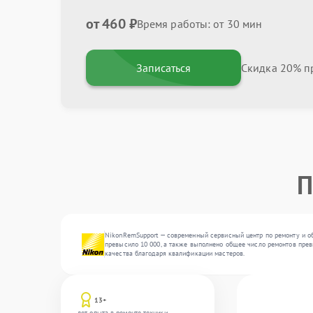
от 460 ₽
Время работы: от 30 мин
Записаться
Скидка 20% пр
П
NikonRemSupport — современный сервисный центр по ремонту и об
превысило 10 000, а также выполнено общее число ремонтов превы
качества благодаря квалификации мастеров.
13+
лет опыта в ремонте техники