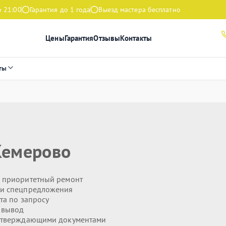
о 21:00
Гарантия до 1 года
Выезд мастера бесплатно
Цены
Гарантия
Отзывы
Контакты
ты
Кемерово
 приоритетный ремонт
 и спецпредложения
та по запросу
 вывод
дтверждающими документами