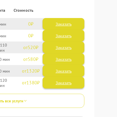
нта
Стоимость
0
Заказать
0
Заказать
110
520
580
0
1320
0
120
1380
ть все услуги