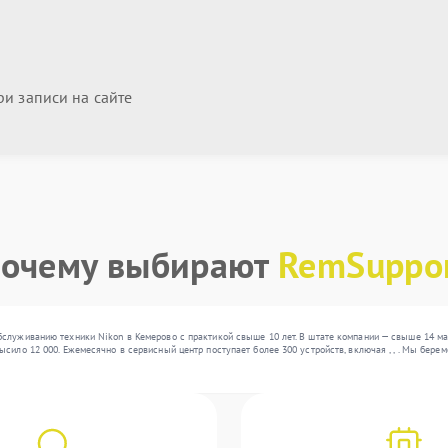
и записи на сайте
очему выбирают
RemSuppo
служиванию техники Nikon в Кемерово с практикой свыше 10 лет. В штате компании — свыше 14 ма
сило 12 000. Ежемесячно в сервисный центр поступает более 300 устройств, включая , , . Мы бер