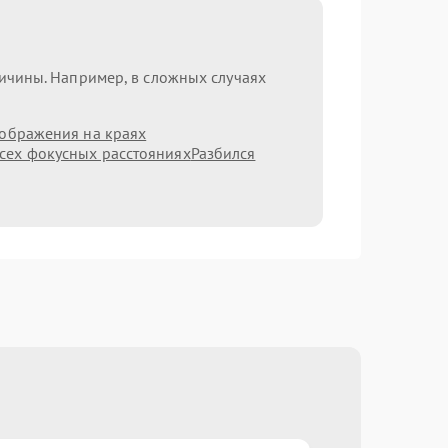
ричины. Например, в сложных случаях
зображения на краях
сех фокусных расстояниях
Разбился