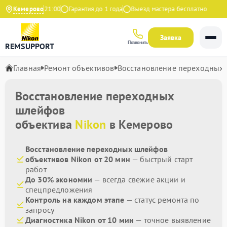
о с 9:00 до 21:00
Кемерово
Гарантия до 1 года
Выезд мастера бесплатно
Заявка
Позвонить
REMSUPPORT
Главная
Ремонт объективов
Восстановление переходных
Восстановление переходных
шлейфов
объектива
Nikon
в Кемерово
Восстановление переходных шлейфов
объективов Nikon от 20 мин
— быстрый старт
работ
До 30% экономии
— всегда свежие акции и
спецпредложения
Контроль на каждом этапе
— статус ремонта по
запросу
Диагностика Nikon от 10 мин
— точное выявление