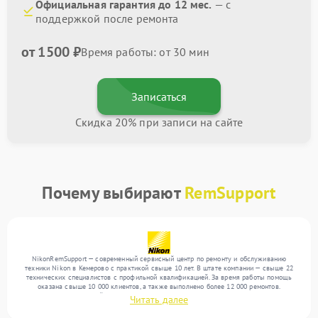
Официальная гарантия до 12 мес.
— с
поддержкой после ремонта
от 1500 ₽
Время работы: от 30 мин
Записаться
Скидка 20% при записи на сайте
Почему выбирают
RemSupport
NikonRemSupport — современный сервисный центр по ремонту и обслуживанию
техники Nikon в Кемерово с практикой свыше 10 лет. В штате компании — свыше 22
технических специалистов с профильной квалификацией. За время работы помощь
оказана свыше 10 000 клиентов, а также выполнено более 12 000 ремонтов.
Ежемесячно в сервисный центр поступает свыше 300 единиц техники, включая , , . Мы
Читать далее
работаем с широким спектром неисправностей и обеспечиваем надежный результат
благодаря использованию современного оборудования.