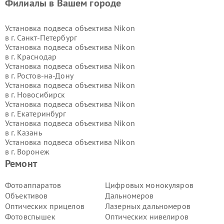
Филиалы в Вашем городе
Установка подвеса объектива Nikon
в г.
Санкт-Петербург
Установка подвеса объектива Nikon
в г.
Краснодар
Установка подвеса объектива Nikon
в г.
Ростов-на-Дону
Установка подвеса объектива Nikon
в г.
Новосибирск
Установка подвеса объектива Nikon
в г.
Екатеринбург
Установка подвеса объектива Nikon
в г.
Казань
Установка подвеса объектива Nikon
в г.
Воронеж
Установка подвеса объектива Nikon
Ремонт
в г.
Волгоград
Установка подвеса объектива Nikon
Фотоаппаратов
Цифровых монокуляров
в г.
Самара
Объективов
Дальномеров
Установка подвеса объектива Nikon
Оптических прицелов
Лазерных дальномеров
в г.
Пермь
Фотовспышек
Оптических нивелиров
Установка подвеса объектива Nikon