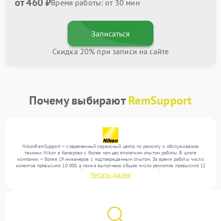
от 460 ₽
Время работы: от 30 мин
Записаться
Скидка 20% при записи на сайте
Почему выбирают
RemSupport
NikonRemSupport — современный сервисный центр по ремонту и обслуживанию
техники Nikon в Кемерово с более чем десятилетним опытом работы. В штате
компании — более 19 инженеров с подтвержденным опытом. За время работы число
клиентов превысило 10 000, а также выполнено общее число ремонтов превысило 12
000. Ежемесячно в сервисный центр поступает более 300 устройств, включая , , . Мы
Читать далее
работаем с широким спектром неисправностей и поддерживаем высокий стандарт
качества благодаря опыту команды.