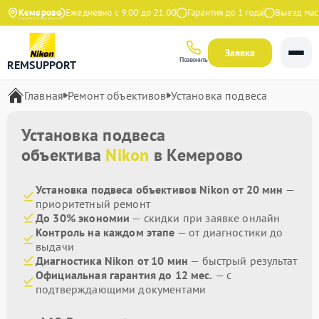
9 на Яндекс
Кемерово
Ежедневно с 9:00 до 21:00
Гарантия до 1 года
Выезд масте
Заявка
Позвонить
REMSUPPORT
Главная
Ремонт объективов
Установка подвеса
Установка подвеса
объектива
Nikon
в Кемерово
Установка подвеса объективов Nikon от 20 мин
—
приоритетный ремонт
До 30% экономии
— скидки при заявке онлайн
Контроль на каждом этапе
— от диагностики до
выдачи
Диагностика Nikon от 10 мин
— быстрый результат
Официальная гарантия до 12 мес.
— с
подтверждающими документами