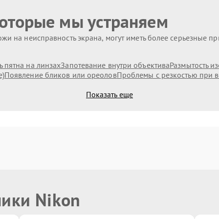
которые мы устраняем
жи на неисправность экрана, могут иметь более серьезные п
 пятна на линзах
Запотевание внутри объектива
Размытость и
е)
Появление бликов или ореолов
Проблемы с резкостью при в
Показать еще
ники Nikon