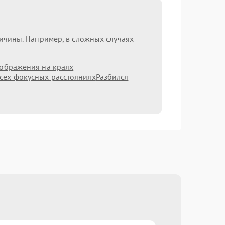
ричины. Например, в сложных случаях
зображения на краях
сех фокусных расстояниях
Разбился