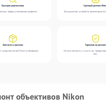
Быстрая диагностика
Срочный ремонт Nik
ичину перед устранением дефекта.
Большинство устройств ремонтируются 
Запчасти в наличии
Гарантия на ремонт
 склад запчастей Nikon в Кемерово.
На все запчасти и услуги мы предостав
мес.
монт объективов Nikon