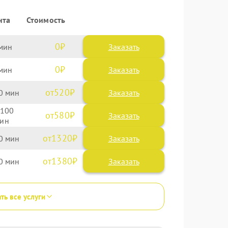
нта
Стоимость
0
Заказать
0
Заказать
520
0
100
580
1320
0
1380
0
ть все услуги