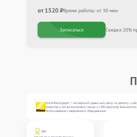
от 1320 ₽
Время работы: от 30 мин
Записаться
Скидка 20% пр
П
NikonRemSupport — экспертный сервисный центр по ремонту и обс
клиентов, а также выполнено свыше 12 000 ремонтов. Ежемесячно 
использованию современного оборудования.
13+
лет опыта в ремонте техники