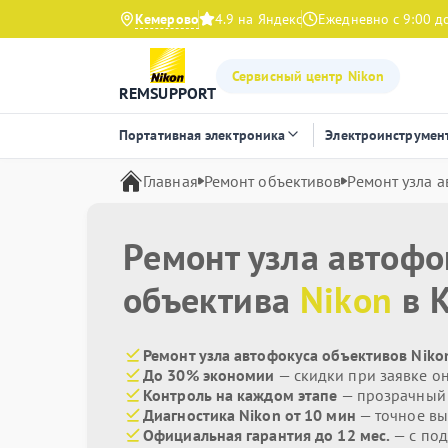
Кемерово
4.9 на Яндекс
Ежедневно с 9:00 д
Сервисный центр Nikon
REMSUPPORT
Портативная электроника
Электроинструмен
Главная
Ремонт объективов
Ремонт узла 
Ремонт узла автофо
объектива
Nikon
в 
Ремонт узла автофокуса объективов Niko
До 30% экономии
— скидки при заявке о
Контроль на каждом этапе
— прозрачный
Диагностика Nikon от 10 мин
— точное вы
Официальная гарантия до 12 мес.
— с по