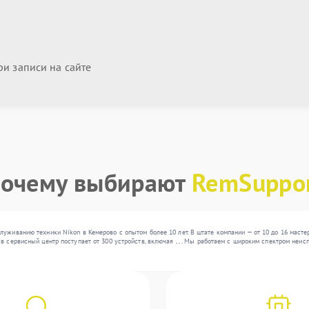
и записи на сайте
очему выбирают
RemSuppo
луживанию техники Nikon в Кемерово с опытом более 10 лет. В штате компании — от 10 до 16 маст
в сервисный центр поступает от 300 устройств, включая , , . Мы работаем с широким спектром неи