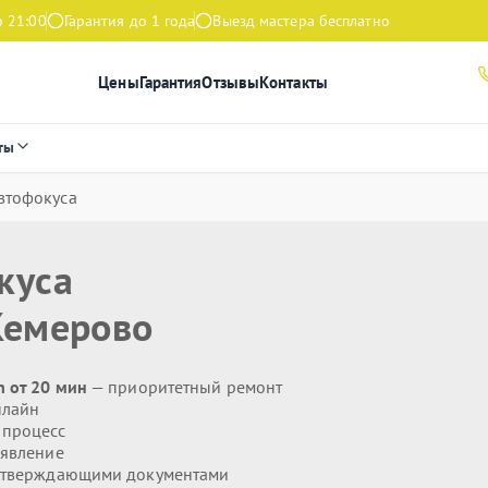
о 21:00
Гарантия до 1 года
Выезд мастера бесплатно
Цены
Гарантия
Отзывы
Контакты
ты
автофокуса
куса
Кемерово
n от 20 мин
— приоритетный ремонт
нлайн
 процесс
явление
дтверждающими документами