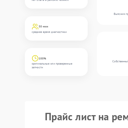
Выясним пр
30 мин
среднее время диагностики
100%
Собственный
оригинальные или проверенные
запчасти
Прайс лист на ре