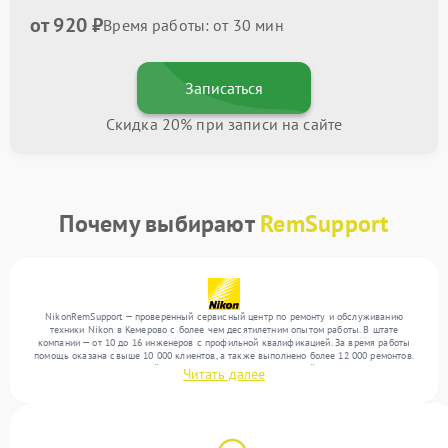
от 920 ₽
Время работы: от 30 мин
Записаться
Скидка 20% при записи на сайте
Почему выбирают
RemSupport
NikonRemSupport — проверенный сервисный центр по ремонту и обслуживанию
техники Nikon в Кемерово с более чем десятилетним опытом работы. В штате
компании — от 10 до 16 инженеров с профильной квалификацией. За время работы
помощь оказана свыше 10 000 клиентов, а также выполнено более 12 000 ремонтов.
Ежемесячно в сервисный центр поступает более 300 устройств, включая , , . Мы
Читать далее
устраняем поломки любой сложности и предлагаем стабильный уровень сервиса
благодаря использованию современного оборудования.