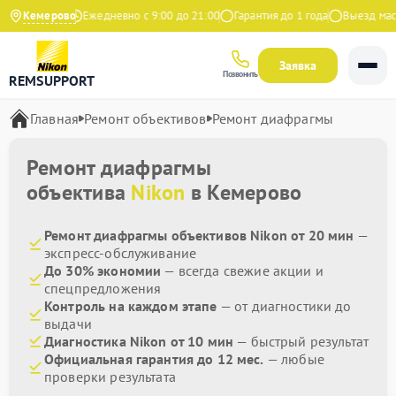
.9 на Яндекс
Кемерово
Ежедневно с 9:00 до 21:00
Гарантия до 1 года
Выезд масте
Заявка
Позвонить
REMSUPPORT
Главная
Ремонт объективов
Ремонт диафрагмы
Ремонт диафрагмы
объектива
Nikon
в Кемерово
Ремонт диафрагмы объективов Nikon от 20 мин
—
экспресс-обслуживание
До 30% экономии
— всегда свежие акции и
спецпредложения
Контроль на каждом этапе
— от диагностики до
выдачи
Диагностика Nikon от 10 мин
— быстрый результат
Официальная гарантия до 12 мес.
— любые
проверки результата