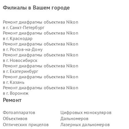
Филиалы в Вашем городе
Ремонт диафрагмы объектива Nikon
в г.
Санкт-Петербург
Ремонт диафрагмы объектива Nikon
в г.
Краснодар
Ремонт диафрагмы объектива Nikon
в г.
Ростов-на-Дону
Ремонт диафрагмы объектива Nikon
в г.
Новосибирск
Ремонт диафрагмы объектива Nikon
в г.
Екатеринбург
Ремонт диафрагмы объектива Nikon
в г.
Казань
Ремонт диафрагмы объектива Nikon
в г.
Воронеж
Ремонт диафрагмы объектива Nikon
Ремонт
в г.
Волгоград
Ремонт диафрагмы объектива Nikon
Фотоаппаратов
Цифровых монокуляров
в г.
Самара
Объективов
Дальномеров
Ремонт диафрагмы объектива Nikon
Оптических прицелов
Лазерных дальномеров
в г.
Пермь