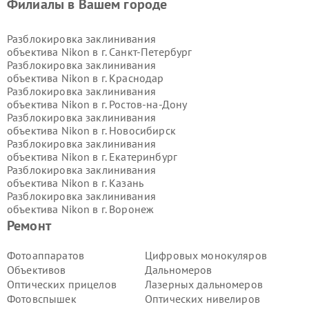
Филиалы в Вашем городе
Разблокировка заклинивания
объектива Nikon в г.
Санкт-Петербург
Разблокировка заклинивания
объектива Nikon в г.
Краснодар
Разблокировка заклинивания
объектива Nikon в г.
Ростов-на-Дону
Разблокировка заклинивания
объектива Nikon в г.
Новосибирск
Разблокировка заклинивания
объектива Nikon в г.
Екатеринбург
Разблокировка заклинивания
объектива Nikon в г.
Казань
Разблокировка заклинивания
объектива Nikon в г.
Воронеж
Разблокировка заклинивания
Ремонт
объектива Nikon в г.
Волгоград
Разблокировка заклинивания
Фотоаппаратов
Цифровых монокуляров
объектива Nikon в г.
Самара
Объективов
Дальномеров
Разблокировка заклинивания
Оптических прицелов
Лазерных дальномеров
объектива Nikon в г.
Пермь
Фотовспышек
Оптических нивелиров
Разблокировка заклинивания