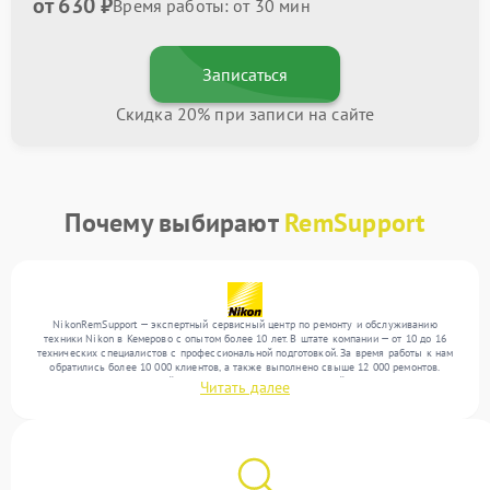
от 630 ₽
Время работы: от 30 мин
Записаться
Скидка 20% при записи на сайте
Почему выбирают
RemSupport
NikonRemSupport — экспертный сервисный центр по ремонту и обслуживанию
техники Nikon в Кемерово с опытом более 10 лет. В штате компании — от 10 до 16
технических специалистов с профессиональной подготовкой. За время работы к нам
обратились более 10 000 клиентов, а также выполнено свыше 12 000 ремонтов.
Ежемесячно в сервисный центр поступает более 300 устройств, включая , , . Мы
Читать далее
беремся за задачи любой сложности и предлагаем стабильный уровень сервиса
благодаря отлаженным процессам ремонта.