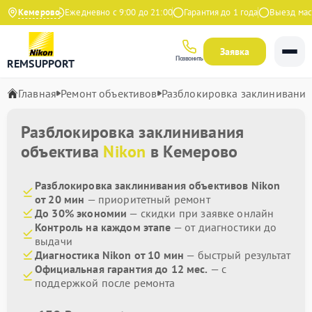
9 на Яндекс
Кемерово
Ежедневно с 9:00 до 21:00
Гарантия до 1 года
Выезд масте
Заявка
Позвонить
REMSUPPORT
Главная
Ремонт объективов
Разблокировка заклинивания
Разблокировка заклинивания
объектива
Nikon
в Кемерово
Разблокировка заклинивания объективов Nikon
от 20 мин
— приоритетный ремонт
До 30% экономии
— скидки при заявке онлайн
Контроль на каждом этапе
— от диагностики до
выдачи
Диагностика Nikon от 10 мин
— быстрый результат
Официальная гарантия до 12 мес.
— с
поддержкой после ремонта