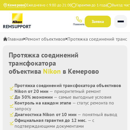
9 на Яндекс
Кемерово
Ежедневно с 9:00 до 21:00
Гарантия до 1 года
Выезд масте
Заявка
Позвонить
REMSUPPORT
Главная
Ремонт объективов
Протяжка соединений транс
Протяжка соединений
трансфокатора
объектива
Nikon
в Кемерово
Протяжка соединений трансфокатора объективов
Nikon от 20 мин
— приоритетный ремонт
До 30% экономии
— самые выгодные условия
Контроль на каждом этапе
— статус ремонта по
запросу
Диагностика Nikon от 10 мин
— понятный вывод
Официальная гарантия до 12 мес.
— с
подтверждающими документами