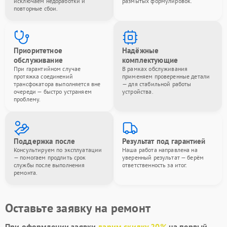
исключаем недоработки и
размытых формулировок.
повторные сбои.
Приоритетное
Надёжные
обслуживание
комплектующие
При гарантийном случае
В рамках обслуживания
протяжка соединений
применяем проверенные детали
трансфокатора выполняется вне
— для стабильной работы
очереди — быстро устраняем
устройства.
проблему.
Поддержка после
Результат под гарантией
Консультируем по эксплуатации
Наша работа направлена на
— помогаем продлить срок
уверенный результат — берём
службы после выполнения
ответственность за итог.
ремонта.
Оставьте заявку на ремонт
При оформлении заявки
дарим скидку 20%
на первый