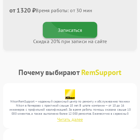
от 1320 ₽
Время работы: от 30 мин
Записаться
Скидка 20% при записи на сайте
Почему выбирают
RemSupport
NikonRemSupport — надежный сервисный центр по ремонту и обслуживанию техники
Nikon в Кемерово с практикой свыше 10 лет. В штате компании — от 10 до 16
инженеров с профильной квалификацией. За время работы помощь оказана свыше 10
000 клиентов, а также выполнено более 12 000 ремонтов. Ежемесячно в сервисный
центр поступает свыше 300 единиц техники, включая , , . Мы устраняем поломки
Читать далее
любой сложности и предлагаем стабильный уровень сервиса благодаря
использованию современного оборудования.