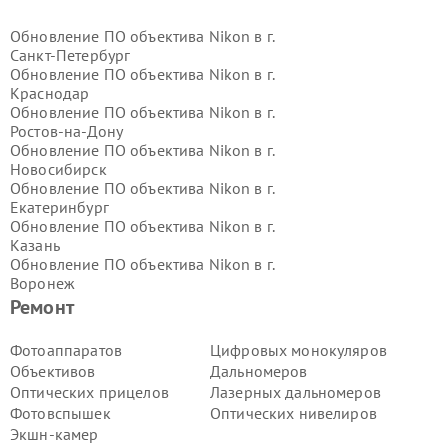
Обновление ПО объектива Nikon в г.
Санкт-Петербург
Обновление ПО объектива Nikon в г.
Краснодар
Обновление ПО объектива Nikon в г.
Ростов-на-Дону
Обновление ПО объектива Nikon в г.
Новосибирск
Обновление ПО объектива Nikon в г.
Екатеринбург
Обновление ПО объектива Nikon в г.
Казань
Обновление ПО объектива Nikon в г.
Воронеж
Обновление ПО объектива Nikon в г.
Ремонт
Волгоград
Обновление ПО объектива Nikon в г.
Фотоаппаратов
Цифровых монокуляров
Самара
Объективов
Дальномеров
Обновление ПО объектива Nikon в г.
Оптических прицелов
Лазерных дальномеров
Пермь
Фотовспышек
Оптических нивелиров
Обновление ПО объектива Nikon в г.
Экшн-камер
Красноярск