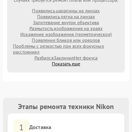
случаях требуется ремонт платы или процессора.
Появились царапины на линзах
Появились пятна на линзах
Запотевание внутри объектива
Размытость изображения на краях
Искажение изображения (геометрическое)
Появление бликов или ореолов
Проблемы с резкостью при всех фокусных
расстояниях
Разбился
Заклинил
Нет фокуса
Показать еще
Этапы ремонта техники Nikon
1
Доставка