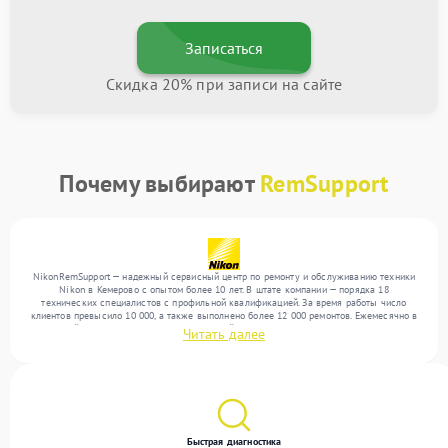
Записаться
Скидка 20% при записи на сайте
Почему выбирают
RemSupport
NikonRemSupport — надежный сервисный центр по ремонту и обслуживанию техники
Nikon в Кемерово с опытом более 10 лет. В штате компании — порядка 18
технических специалистов с профильной квалификацией. За время работы число
клиентов превысило 10 000, а также выполнено более 12 000 ремонтов. Ежемесячно в
сервисный центр поступает более 300 устройств, включая , , . Мы работаем с широким
Читать далее
спектром неисправностей и обеспечиваем надежный результат благодаря
отлаженным процессам ремонта.
Быстрая диагностика