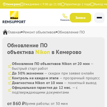
4.9 на Яндекс
Кемерово
Ежедневно с 9:00 до 21:00
Гарантия до 1 года
Выезд маст
Заявка
Позвонить
REMSUPPORT
Главная
Ремонт объективов
Обновление ПО
Обновление ПО
объектива
Nikon
в Кемерово
Обновление ПО объективов Nikon от 20 мин
—
быстрый старт работ
До 30% экономии
— скидки при заявке онлайн
Контроль на каждом этапе
— прозрачный процесс
Диагностика Nikon от 10 мин
— понятный вывод
Официальная гарантия до 12 мес.
— с
подтверждающими документами
от 860 ₽
Время работы: от 30 мин