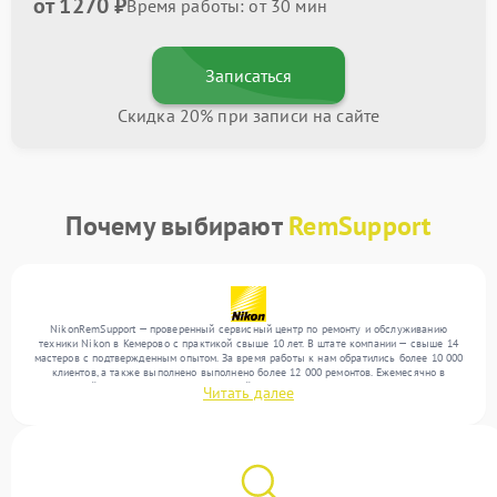
от 1270 ₽
Время работы: от 30 мин
Записаться
Скидка 20% при записи на сайте
Почему выбирают
RemSupport
NikonRemSupport — проверенный сервисный центр по ремонту и обслуживанию
техники Nikon в Кемерово с практикой свыше 10 лет. В штате компании — свыше 14
мастеров с подтвержденным опытом. За время работы к нам обратились более 10 000
клиентов, а также выполнено выполнено более 12 000 ремонтов. Ежемесячно в
сервисный центр поступает от 300 устройств, включая , , . Мы работаем с широким
Читать далее
спектром неисправностей и обеспечиваем надежный результат благодаря
отлаженным процессам ремонта.