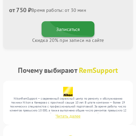
от 750 ₽
Время работы: от 30 мин
Записаться
Скидка 20% при записи на сайте
Почему выбирают
RemSupport
NikonRemSupport — современный сервисный центр по ремонту и обслуживанию
техники Nikon в Кемерово с практикой свыше 10 лет. В штате компании — более 19
технических специалистов с профессиональной подготовкой. За время работы число
клиентов превысило 10 000, а также выполнено общее число ремонтов превысило 12
000. Ежемесячно в сервисный центр поступает более 300 устройств, включая , , . Мы
Читать далее
устраняем поломки любой сложности и предлагаем стабильный уровень сервиса
благодаря опыту команды.