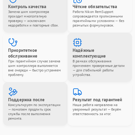
Контроль качества
Чёткие обязательства
Замена шим контроллера
Работа Nikon RemSupport
проходит многоэтапную
сопровождается прописанными
проверку — исключаем
гарантийными условиями — без
недоработки и повторные сбои.
размытых формулировок.
Приоритетное
Надёжные
обслуживание
комплектующие
При гарантийном случае замена
В рамках обслуживания
шим контроллера выполняется
применяем проверенные детали
вне очереди — быстро устраняем
— для стабильной работы
проблему.
устройства.
Поддержка после
Результат под гарантией
Консультируем по эксплуатации
Наша работа направлена на
— помогаем продлить срок
уверенный результат — берём
службы после выполнения
ответственность за итог.
ремонта.