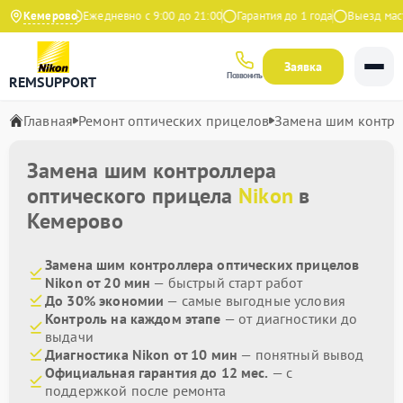
9 на Яндекс
Кемерово
Ежедневно с 9:00 до 21:00
Гарантия до 1 года
Выезд масте
Заявка
Позвонить
REMSUPPORT
Главная
Ремонт оптических прицелов
Замена шим контр
Замена шим контроллера
оптического прицела
Nikon
в
Кемерово
Замена шим контроллера оптических прицелов
Nikon от 20 мин
— быстрый старт работ
До 30% экономии
— самые выгодные условия
Контроль на каждом этапе
— от диагностики до
выдачи
Диагностика Nikon от 10 мин
— понятный вывод
Официальная гарантия до 12 мес.
— с
поддержкой после ремонта