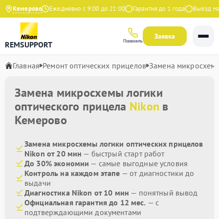
.9 на Яндекс
Кемерово
Ежедневно с 9:00 до 21:00
Гарантия до 1 года
Выезд маст
Заявка
Позвонить
REMSUPPORT
Главная
Ремонт оптических прицелов
Замена микросхемы
Замена микросхемы логики
оптического прицела
Nikon
в
Кемерово
Замена микросхемы логики оптических прицелов
Nikon от 20 мин
— быстрый старт работ
До 30% экономии
— самые выгодные условия
Контроль на каждом этапе
— от диагностики до
выдачи
Диагностика Nikon от 10 мин
— понятный вывод
Официальная гарантия до 12 мес.
— с
подтверждающими документами