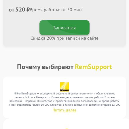
от 520 ₽
Время работы: от 30 мин
Записаться
Скидка 20% при записи на сайте
Почему выбирают
RemSupport
NikonRemSupport — экспертный сервисный центр по ремонту и обслуживанию
техники Nikon в Кемерово с более чем десятилетним опытом работы. В штате
компании — порядка 18 мастеров с профессиональной подготовкой. За время работы
к нам обратились более 10 000 клиентов, а также выполнено выполнено более 12 000
ремонтов. Ежемесячно в сервисный центр поступает более 300 обращений, включая , ,
Читать далее
. Мы работаем с широким спектром неисправностей и предлагаем стабильный
уровень сервиса благодаря отлаженным процессам ремонта.