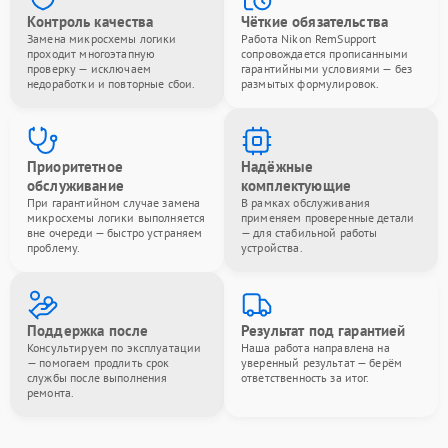
Контроль качества
Чёткие обязательства
Замена микросхемы логики
Работа Nikon RemSupport
проходит многоэтапную
сопровождается прописанными
проверку — исключаем
гарантийными условиями — без
недоработки и повторные сбои.
размытых формулировок.
Приоритетное
Надёжные
обслуживание
комплектующие
При гарантийном случае замена
В рамках обслуживания
микросхемы логики выполняется
применяем проверенные детали
вне очереди — быстро устраняем
— для стабильной работы
проблему.
устройства.
Поддержка после
Результат под гарантией
Консультируем по эксплуатации
Наша работа направлена на
— помогаем продлить срок
уверенный результат — берём
службы после выполнения
ответственность за итог.
ремонта.