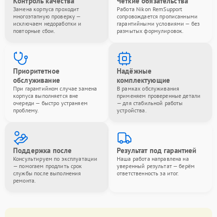
Контроль качества
Чёткие обязательства
Замена корпуса проходит
Работа Nikon RemSupport
многоэтапную проверку —
сопровождается прописанными
исключаем недоработки и
гарантийными условиями — без
повторные сбои.
размытых формулировок.
Приоритетное
Надёжные
обслуживание
комплектующие
При гарантийном случае замена
В рамках обслуживания
корпуса выполняется вне
применяем проверенные детали
очереди — быстро устраняем
— для стабильной работы
проблему.
устройства.
Поддержка после
Результат под гарантией
Консультируем по эксплуатации
Наша работа направлена на
— помогаем продлить срок
уверенный результат — берём
службы после выполнения
ответственность за итог.
ремонта.