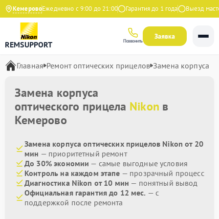
 на Яндекс
Кемерово
Ежедневно с 9:00 до 21:00
Гарантия до 1 года
Выезд мастер
Заявка
Позвонить
REMSUPPORT
Главная
Ремонт оптических прицелов
Замена корпуса
Замена корпуса
оптического прицела
Nikon
в
Кемерово
Замена корпуса оптических прицелов Nikon от 20
мин
— приоритетный ремонт
До 30% экономии
— самые выгодные условия
Контроль на каждом этапе
— прозрачный процесс
Диагностика Nikon от 10 мин
— понятный вывод
Официальная гарантия до 12 мес.
— с
поддержкой после ремонта