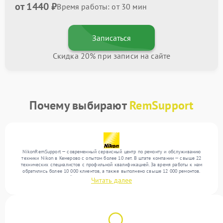
от 1440 ₽
Время работы: от 30 мин
Записаться
Скидка 20% при записи на сайте
Почему выбирают
RemSupport
NikonRemSupport — современный сервисный центр по ремонту и обслуживанию
техники Nikon в Кемерово с опытом более 10 лет. В штате компании — свыше 22
технических специалистов с профильной квалификацией. За время работы к нам
обратились более 10 000 клиентов, а также выполнено свыше 12 000 ремонтов.
Ежемесячно в сервисный центр поступает свыше 300 единиц техники, включая , , . Мы
Читать далее
работаем с широким спектром неисправностей и предлагаем стабильный уровень
сервиса благодаря опыту команды.