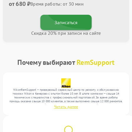
от 680 ₽
Время работы: от 30 мин
Записаться
Скидка 20% при записи на сайте
Почему выбирают
RemSupport
NikonRemSupport — проверенный сервисный центр по ремонту и обслуживанию
техники Nikon в Кемерово с опытом более 10 лет. В штате компании — свыше 14
технических специалистов с профессиональной подготовкой. За время работы
помощь оказана свыше 10 000 клиентов, а также выполнено свыше 12 000 ремонтов.
Ежемесячно в сервисный центр поступает более 300 обращений, включая , , . Мы
Читать далее
выполняем ремонт различного уровня сложности и гарантируем высокое качество
обслуживания благодаря квалификации мастеров.