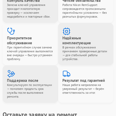
Контроль качества
Чёткие обязательства
Замена ключей управления
Работа Nikon RemSupport
проходит многоэтапную
сопровождается прописанными
проверку — исключаем
гарантийными условиями — без
недоработки и повторные сбои.
размытых формулировок.
Приоритетное
Надёжные
обслуживание
комплектующие
При гарантийном случае замена
В рамках обслуживания
ключей управления выполняется
применяем проверенные детали
вне очереди — быстро устраняем
— для стабильной работы
проблему.
устройства.
Поддержка после
Результат под гарантией
Консультируем по эксплуатации
Наша работа направлена на
— помогаем продлить срок
уверенный результат — берём
службы после выполнения
ответственность за итог.
ремонта.
Оставьте заявку на ремонт