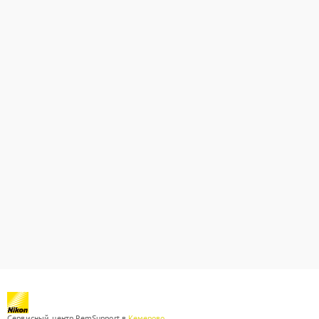
Сервисный центр RemSupport в
Кемерово