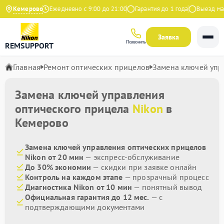
.9 на Яндекс
Кемерово
Ежедневно с 9:00 до 21:00
Гарантия до 1 года
Выезд маст
Заявка
Позвонить
REMSUPPORT
Главная
Ремонт оптических прицелов
Замена ключей упр
Замена ключей управления
оптического прицела
Nikon
в
Кемерово
Замена ключей управления оптических прицелов
Nikon от 20 мин
— экспресс-обслуживание
До 30% экономии
— скидки при заявке онлайн
Контроль на каждом этапе
— прозрачный процесс
Диагностика Nikon от 10 мин
— понятный вывод
Официальная гарантия до 12 мес.
— с
подтверждающими документами