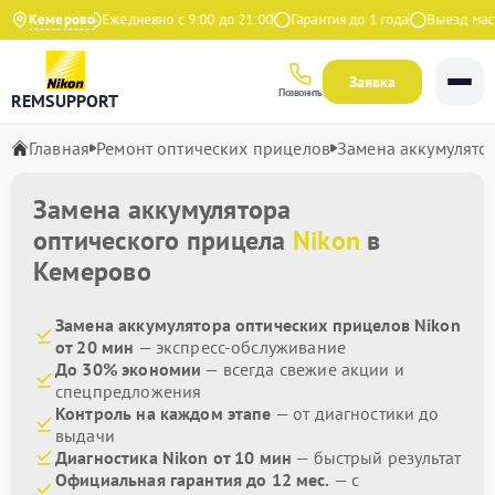
9 на Яндекс
Кемерово
Ежедневно с 9:00 до 21:00
Гарантия до 1 года
Выезд масте
Заявка
Позвонить
REMSUPPORT
Главная
Ремонт оптических прицелов
Замена аккумулято
Замена аккумулятора
оптического прицела
Nikon
в
Кемерово
Замена аккумулятора оптических прицелов Nikon
от 20 мин
— экспресс-обслуживание
До 30% экономии
— всегда свежие акции и
спецпредложения
Контроль на каждом этапе
— от диагностики до
выдачи
Диагностика Nikon от 10 мин
— быстрый результат
Официальная гарантия до 12 мес.
— с