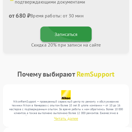
подтверждающими документами
от 680 ₽
Время работы: от 30 мин
Записаться
Скидка 20% при записи на сайте
Почему выбирают
RemSupport
NikonRemSupport — проверенный сервисный центр по ремонту и обслуживанию
техники Nikon в Кемерово с опытом более 10 лет. В штате компании — от 10 до 16
мастеров с подтвержденным опытом. За время работы к нам обратились более 10 000
клиентов, а также выполнено выполнено более 12 000 ремонтов. Ежемесячно в
сервисный центр поступает от 300 устройств, включая , , . Мы беремся за задачи
Читать далее
любой сложности и поддерживаем высокий стандарт качества благодаря
использованию современного оборудования.