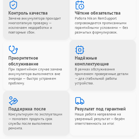
Контроль качества
Чёткие обязательства
Замена аккумулятора проходит
Работа Nikon RemSupport
многоэтапную проверку —
сопровождается прописанными
исключаем недоработки и
гарантийными условиями — без
повторные сбои.
размытых формулировок.
Приоритетное
Надёжные
обслуживание
комплектующие
При гарантийном случае замена
В рамках обслуживания
аккумулятора выполняется вне
применяем проверенные детали
очереди — быстро устраняем
— для стабильной работы
проблему.
устройства.
Поддержка после
Результат под гарантией
Консультируем по эксплуатации
Наша работа направлена на
— помогаем продлить срок
уверенный результат — берём
службы после выполнения
ответственность за итог.
ремонта.