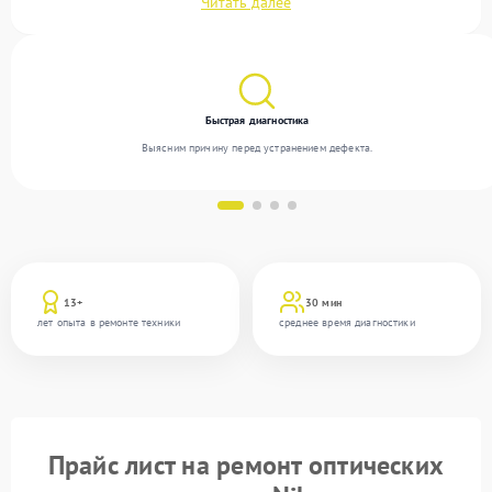
Читать далее
устраняем поломки любой сложности и обеспечиваем надежный результат благодаря
квалификации мастеров.
Быстрая диагностика
Выясним причину перед устранением дефекта.
13+
30 мин
лет опыта в ремонте техники
среднее время диагностики
Прайс лист на ремонт оптических