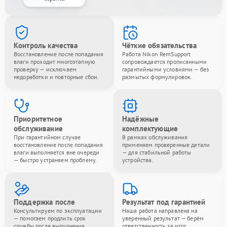
Контроль качества
Чёткие обязательства
Восстановление после попадания
Работа Nikon RemSupport
влаги проходит многоэтапную
сопровождается прописанными
проверку — исключаем
гарантийными условиями — без
недоработки и повторные сбои.
размытых формулировок.
Приоритетное
Надёжные
обслуживание
комплектующие
При гарантийном случае
В рамках обслуживания
восстановление после попадания
применяем проверенные детали
влаги выполняется вне очереди
— для стабильной работы
— быстро устраняем проблему.
устройства.
Поддержка после
Результат под гарантией
Консультируем по эксплуатации
Наша работа направлена на
— помогаем продлить срок
уверенный результат — берём
службы после выполнения
ответственность за итог.