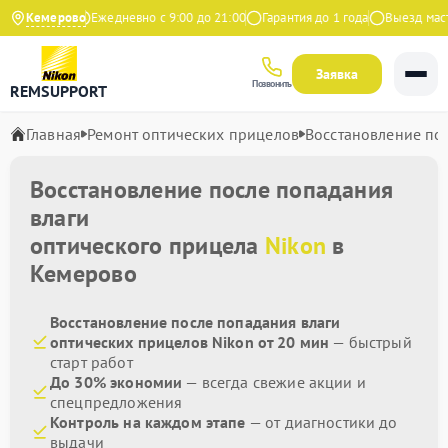
9 на Яндекс
Кемерово
Ежедневно с 9:00 до 21:00
Гарантия до 1 года
Выезд масте
Заявка
Позвонить
REMSUPPORT
Главная
Ремонт оптических прицелов
Восстановление по
Восстановление после попадания
влаги
оптического прицела
Nikon
в
Кемерово
Восстановление после попадания влаги
оптических прицелов Nikon от 20 мин
— быстрый
старт работ
До 30% экономии
— всегда свежие акции и
спецпредложения
Контроль на каждом этапе
— от диагностики до
выдачи