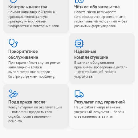
Контроль качества
Чёткие обязательства
Ремонт капиллярной трубки
Работа Nikon RemSupport
проходит многоэтапную
сопровождается прописанными
проверку — исключаем
гарантийными условиями — без
недоработки и повторные сбои.
размытых формулировок.
Приоритетное
Надёжные
обслуживание
комплектующие
При гарантийном случае ремонт
В рамках обслуживания
капиллярной трубки
применяем проверенные детали
выполняется вне очереди —
— для стабильной работы
быстро устраняем проблему.
устройства.
Поддержка после
Результат под гарантией
Консультируем по эксплуатации
Наша работа направлена на
— помогаем продлить срок
уверенный результат — берём
службы после выполнения
ответственность за итог.
ремонта.