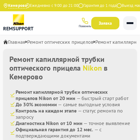
9 на Яндекс
Кемерово
Ежедневно с 9:00 до 21:00
Гарантия до 1 года
Выезд масте
Заявка
Позвонить
REMSUPPORT
Главная
Ремонт оптических прицелов
Ремонт капиллярно
Ремонт капиллярной трубки
оптического прицела
Nikon
в
Кемерово
Ремонт капиллярной трубки оптических
прицелов Nikon от 20 мин
— быстрый старт работ
До 30% экономии
— самые выгодные условия
Контроль на каждом этапе
— статус ремонта по
запросу
Диагностика Nikon от 10 мин
— точное выявление
Официальная гарантия до 12 мес.
— с
подтверждающими документами