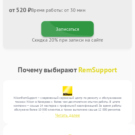
от 520 ₽
Время работы: от 30 мин
Записаться
Скидка 20% при записи на сайте
Почему выбирают
RemSupport
NikonRemSupport — современный сервисный центр по ремонту и обслуживанию
техники Nikon в Кемерово с более чем десятилетним опытом работы. В штате
компании — свыше 14 мастеров с профильной квалификацией. За время работы
обслужено более 10 000 клиентов, а также выполнено свыше 12 000 ремонтов.
Ежемесячно в сервисный центр поступает свыше 300 единиц техники, включая , , . Мы
Читать далее
выполняем ремонт различного уровня сложности и предлагаем стабильный уровень
сервиса благодаря отлаженным процессам ремонта.