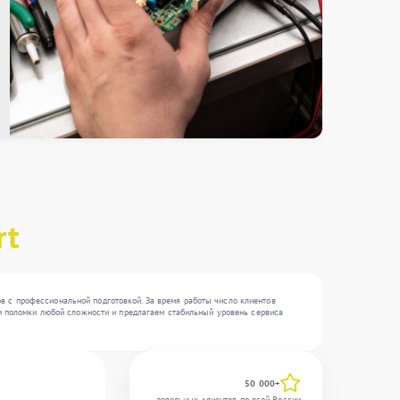
rt
в с профессиональной подготовкой. За время работы число клиентов
яем поломки любой сложности и предлагаем стабильный уровень сервиса
50 000+
довольных клиентов по всей России