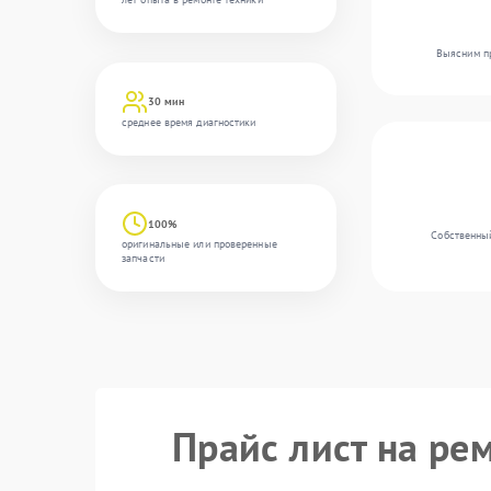
Выясним пр
30 мин
среднее время диагностики
100%
Собственный
оригинальные или проверенные
запчасти
Прайс лист на ре