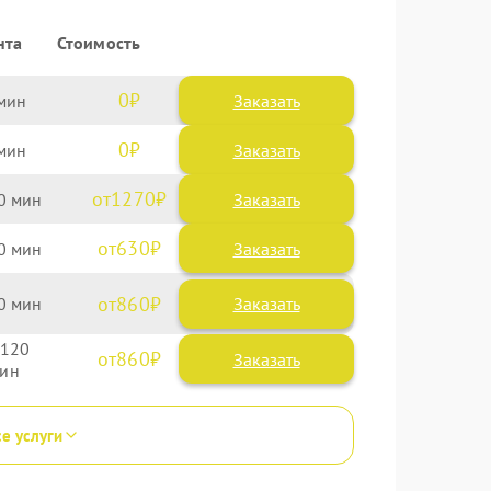
нта
Стоимость
0
Заказать
0
Заказать
1270
0
630
0
860
0
120
860
се услуги