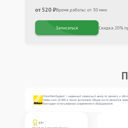
от 520 ₽
Время работы: от 30 мин
Записаться
Скидка 20% пр
П
NikonRemSupport — надежный сервисный центр по ремонту и обслу
превысило 10 000, а также выполнено общее число ремонтов превы
благодаря использованию современного оборудования.
13+
лет опыта в ремонте техники