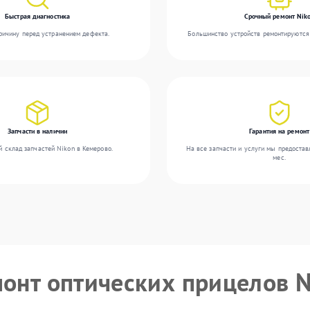
Быстрая диагностика
Срочный ремонт Nik
ичину перед устранением дефекта.
Большинство устройств ремонтируются 
Запчасти в наличии
Гарантия на ремонт
 склад запчастей Nikon в Кемерово.
На все запчасти и услуги мы предостав
мес.
монт оптических прицелов 