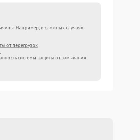
ричины. Например, в сложных случаях
ы от перегрузок
я
авность системы защиты от замыкания