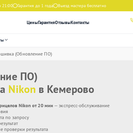
о 21:00
Гарантия до 1 года
Выезд мастера бесплатно
Цены
Гарантия
Отзывы
Контакты
ты
шивка (Обновление ПО)
ние ПО)
ла
Nikon
в Кемерово
рицелов Nikon от 20 мин
— экспресс-обслуживание
овия
та по запросу
езультат
 проверки результата