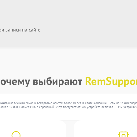
и записи на сайте
очему выбирают
RemSuppo
живанию техники Nikon в Кемерово с опытом более 10 лет. В штате компании — свыше 14 инженеро
сило 12 000. Ежемесячно в сервисный центр поступает от 300 устройств, включая , , . Мы устран