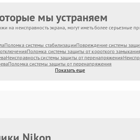
которые мы устраняем
жи на неисправность экрана, могут иметь более серьезные п
ла
Поломка системы стабилизации
Повреждение системы защит
 отключения
Поломка системы защиты от короткого замыкани
ева
Неисправность системы защиты от перенапряжения
Неиспр
рева
Поломка системы защиты от перенапряжения
Показать еще
ники Nikon