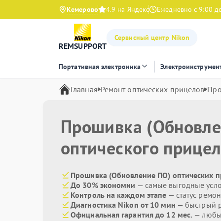
Кемерово
4.9 на Яндекс
Ежедневно с 9:00 д
Сервисный центр Nikon
REMSUPPORT
Портативная электроника
Электроинструмен
Главная
Ремонт оптических прицелов
Про
Прошивка (Обновле
оптического прице
Прошивка (Обновление ПО) оптических п
До 30% экономии
— самые выгодные усл
Контроль на каждом этапе
— статус ремон
Диагностика Nikon от 10 мин
— быстрый р
Официальная гарантия до 12 мес.
— любые