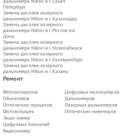
дальномера Nikon в г.
Санкт-
Петербург
Замена дисплея лазерного
дальномера Nikon в г.
Краснодар
Замена дисплея лазерного
дальномера Nikon в г.
Ростов-на-
Дону
Замена дисплея лазерного
дальномера Nikon в г.
Новосибирск
Замена дисплея лазерного
дальномера Nikon в г.
Екатеринбург
Замена дисплея лазерного
дальномера Nikon в г.
Казань
Замена дисплея лазерного
Ремонт
дальномера Nikon в г.
Воронеж
Замена дисплея лазерного
Фотоаппаратов
Цифровых монокуляров
дальномера Nikon в г.
Волгоград
Объективов
Дальномеров
Замена дисплея лазерного
Оптических прицелов
Лазерных дальномеров
дальномера Nikon в г.
Самара
Фотовспышек
Оптических нивелиров
Замена дисплея лазерного
Экшн-камер
дальномера Nikon в г.
Пермь
Замена дисплея лазерного
Цифровых биноклей
дальномера Nikon в г.
Красноярск
Видеокамер
Замена дисплея лазерного