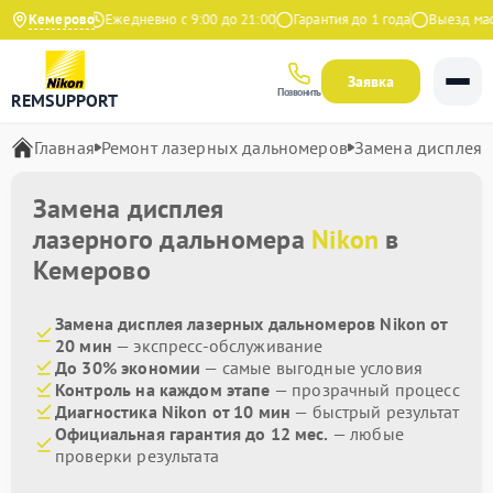
9 на Яндекс
Кемерово
Ежедневно с 9:00 до 21:00
Гарантия до 1 года
Выезд масте
Заявка
Позвонить
REMSUPPORT
Главная
Ремонт лазерных дальномеров
Замена дисплея
Замена дисплея
лазерного дальномера
Nikon
в
Кемерово
Замена дисплея лазерных дальномеров Nikon от
20 мин
— экспресс-обслуживание
До 30% экономии
— самые выгодные условия
Контроль на каждом этапе
— прозрачный процесс
Диагностика Nikon от 10 мин
— быстрый результат
Официальная гарантия до 12 мес.
— любые
проверки результата