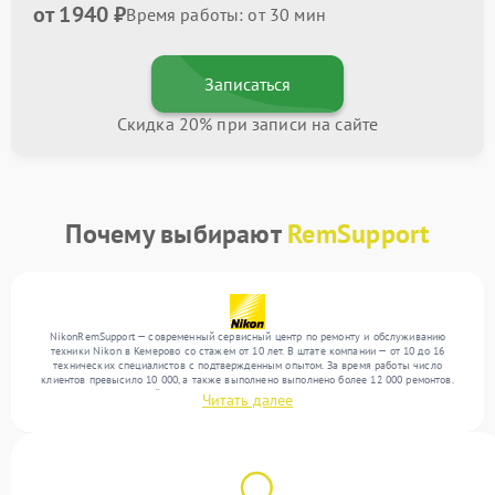
от 1940 ₽
Время работы: от 30 мин
Записаться
Скидка 20% при записи на сайте
Почему выбирают
RemSupport
NikonRemSupport — современный сервисный центр по ремонту и обслуживанию
техники Nikon в Кемерово со стажем от 10 лет. В штате компании — от 10 до 16
технических специалистов с подтвержденным опытом. За время работы число
клиентов превысило 10 000, а также выполнено выполнено более 12 000 ремонтов.
Ежемесячно в сервисный центр поступает свыше 300 единиц техники, включая , , . Мы
Читать далее
выполняем ремонт различного уровня сложности и гарантируем высокое качество
обслуживания благодаря квалификации мастеров.