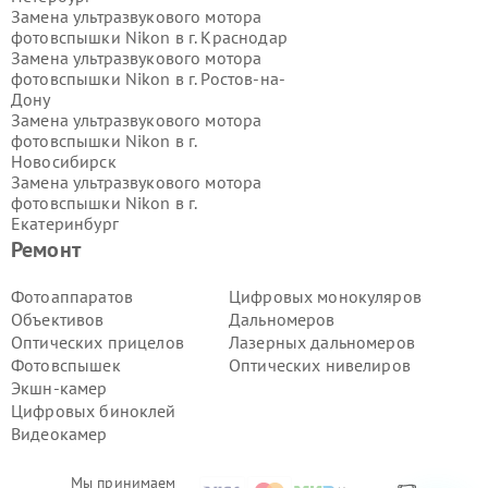
Замена ультразвукового мотора
фотовспышки Nikon в г.
Краснодар
Замена ультразвукового мотора
фотовспышки Nikon в г.
Ростов-на-
Дону
Замена ультразвукового мотора
фотовспышки Nikon в г.
Новосибирск
Замена ультразвукового мотора
фотовспышки Nikon в г.
Екатеринбург
Замена ультразвукового мотора
Ремонт
фотовспышки Nikon в г.
Казань
Замена ультразвукового мотора
Фотоаппаратов
Цифровых монокуляров
фотовспышки Nikon в г.
Воронеж
Объективов
Дальномеров
Замена ультразвукового мотора
Оптических прицелов
Лазерных дальномеров
фотовспышки Nikon в г.
Волгоград
Фотовспышек
Оптических нивелиров
Замена ультразвукового мотора
Экшн-камер
фотовспышки Nikon в г.
Самара
Замена ультразвукового мотора
Цифровых биноклей
фотовспышки Nikon в г.
Пермь
Видеокамер
Замена ультразвукового мотора
фотовспышки Nikon в г.
Красноярск
Мы принимаем