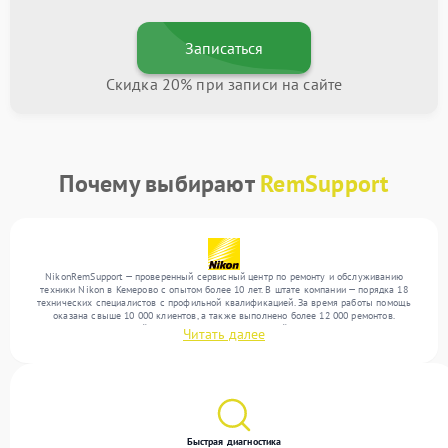
Записаться
Скидка 20% при записи на сайте
Почему выбирают
RemSupport
NikonRemSupport — проверенный сервисный центр по ремонту и обслуживанию
техники Nikon в Кемерово с опытом более 10 лет. В штате компании — порядка 18
технических специалистов с профильной квалификацией. За время работы помощь
оказана свыше 10 000 клиентов, а также выполнено более 12 000 ремонтов.
Ежемесячно в сервисный центр поступает от 300 устройств, включая , , . Мы беремся
Читать далее
за задачи любой сложности и поддерживаем высокий стандарт качества благодаря
использованию современного оборудования.
Быстрая диагностика