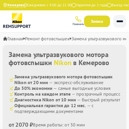
9 на Яндекс
Кемерово
Ежедневно с 9:00 до 21:00
Гарантия до 1 года
Выезд масте
Заявка
Позвонить
REMSUPPORT
Главная
Ремонт фотовспышек
Замена ультразвукового мо
Замена ультразвукового мотора
фотовспышки
Nikon
в Кемерово
Замена ультразвукового мотора фотовспышек
Nikon от 20 мин
— экспресс-обслуживание
До 30% экономии
— самые выгодные условия
Контроль на каждом этапе
— прозрачный процесс
Диагностика Nikon от 10 мин
— быстрый результат
Официальная гарантия до 12 мес.
— с
подтверждающими документами
от 2070 ₽
Время работы: от 30 мин