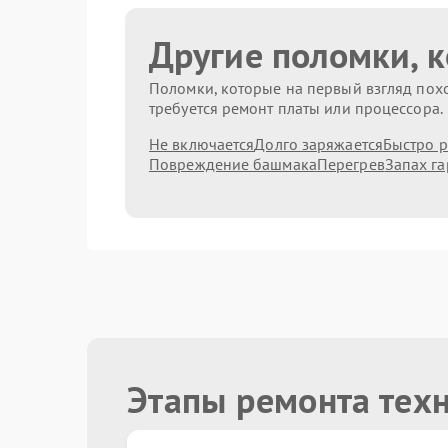
Другие поломки, 
Поломки, которые на первый взгляд похо
требуется ремонт платы или процессора.
Не включается
Долго заряжается
Быстро р
Повреждение башмака
Перегрев
Запах га
Этапы ремонта тех