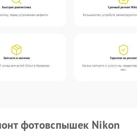
Быстрая диагностика
Срочный ремонт Nik
ичину перед устранением дефекта.
Большинство устройств ремонтируются 
Запчасти в наличии
Гарантия на ремонт
 склад запчастей Nikon в Кемерово.
На все запчасти и услуги мы предостав
мес.
монт фотовспышек Nikon