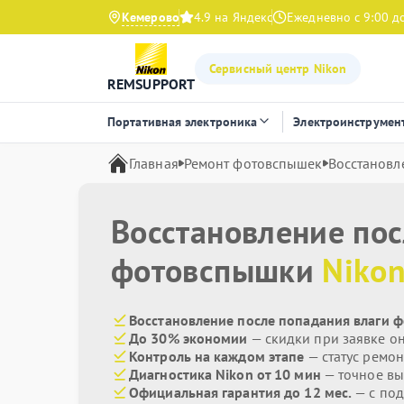
Кемерово
4.9 на Яндекс
Ежедневно с 9:00 д
Сервисный центр Nikon
REMSUPPORT
Портативная электроника
Электроинструмен
Главная
Ремонт фотовспышек
Восстановл
Восстановление пос
фотовспышки
Niko
Восстановление после попадания влаги ф
До 30% экономии
— скидки при заявке о
Контроль на каждом этапе
— статус ремон
Диагностика Nikon от 10 мин
— точное вы
Официальная гарантия до 12 мес.
— с по