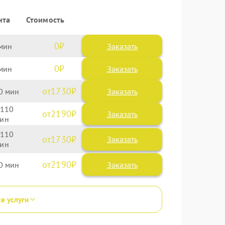
нта
Стоимость
0
Заказать
0
Заказать
1730
0
110
2190
110
1730
2190
0
се услуги