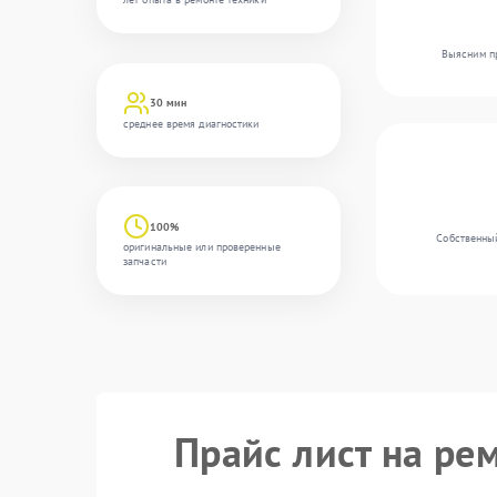
Выясним пр
30 мин
среднее время диагностики
100%
Собственный
оригинальные или проверенные
запчасти
Прайс лист на ре