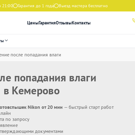
о 21:00
Гарантия до 1 года
Выезд мастера бесплатно
Цены
Гарантия
Отзывы
Контакты
ты
ение после попадания влаги
ле попадания влаги
n
в Кемерово
отовспышек Nikon от 20 мин
— быстрый старт работ
нлайн
та по запросу
явление
дтверждающими документами