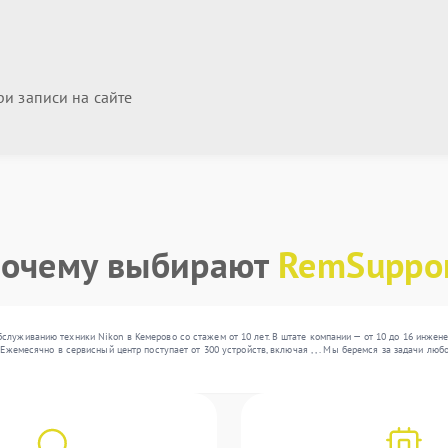
и записи на сайте
очему выбирают
RemSuppo
служиванию техники Nikon в Кемерово со стажем от 10 лет. В штате компании — от 10 до 16 инжен
. Ежемесячно в сервисный центр поступает от 300 устройств, включая , , . Мы беремся за задачи л