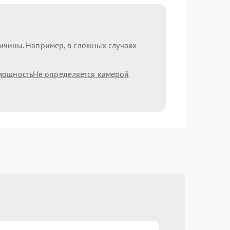
ричины. Например, в сложных случаях
мощность
Не определяется камерой