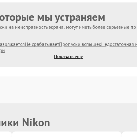
которые мы устраняем
жи на неисправность экрана, могут иметь более серьезные п
азряжается
Не срабатывает
Пропуски вспышек
Недостаточная 
ри
Показать еще
ники Nikon