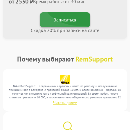
от 2530 ₽
Время работы: от 30 мин
Записаться
Скидка 20% при записи на сайте
Почему выбирают
RemSupport
NikonRemSupport — современный сервисный центр по ремонту и обслуживанию
техники Nikon в Кемерово с практикой свыше 10 лет. В штате компании — порядка 18
технических специалистов с профильной квалификацией. За время работы число
клиентов превысило 10 000, а также выполнено общее число ремонтов превысило 12
000. Ежемесячно в сервисный центр поступает более 300 обращений, включая , , . Мы
Читать далее
беремся за задачи любой сложности и гарантируем высокое качество обслуживания
благодаря отлаженным процессам ремонта.