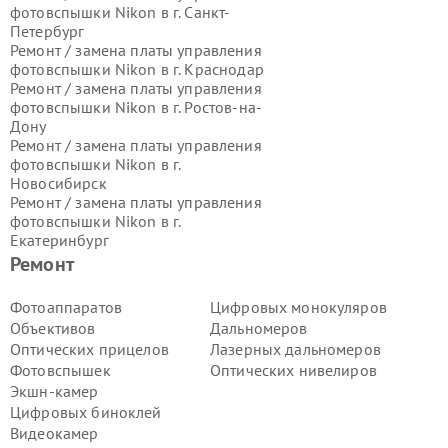
фотовспышки Nikon в г.
Санкт-
Петербург
Ремонт / замена платы управления
фотовспышки Nikon в г.
Краснодар
Ремонт / замена платы управления
фотовспышки Nikon в г.
Ростов-на-
Дону
Ремонт / замена платы управления
фотовспышки Nikon в г.
Новосибирск
Ремонт / замена платы управления
фотовспышки Nikon в г.
Екатеринбург
Ремонт / замена платы управления
Ремонт
фотовспышки Nikon в г.
Казань
Ремонт / замена платы управления
Фотоаппаратов
Цифровых монокуляров
фотовспышки Nikon в г.
Воронеж
Объективов
Дальномеров
Ремонт / замена платы управления
Оптических прицелов
Лазерных дальномеров
фотовспышки Nikon в г.
Волгоград
Фотовспышек
Оптических нивелиров
Ремонт / замена платы управления
Экшн-камер
фотовспышки Nikon в г.
Самара
Ремонт / замена платы управления
Цифровых биноклей
фотовспышки Nikon в г.
Пермь
Видеокамер