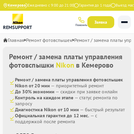
9 на Яндекс
Кемерово
Ежедневно с 9:00 до 21:00
Гарантия до 1 года
Выезд масте
Заявка
Позвонить
REMSUPPORT
Главная
Ремонт фотовспышек
Ремонт / замена платы упр
Ремонт / замена платы управления
фотовспышки
Nikon
в Кемерово
Ремонт / замена платы управления фотовспышек
Nikon от 20 мин
— приоритетный ремонт
До 30% экономии
— скидки при заявке онлайн
Контроль на каждом этапе
— статус ремонта по
запросу
Диагностика Nikon от 10 мин
— быстрый результат
Официальная гарантия до 12 мес.
— с
поддержкой после ремонта