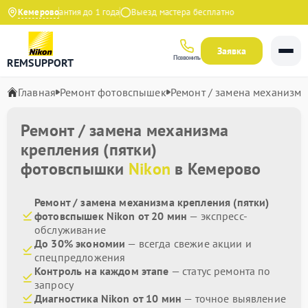
 21:00
Кемерово
Гарантия до 1 года
Выезд мастера бесплатно
Заявка
Позвонить
REMSUPPORT
Главная
Ремонт фотовспышек
Ремонт / замена механизма
Ремонт / замена механизма
крепления (пятки)
фотовспышки
Nikon
в Кемерово
Ремонт / замена механизма крепления (пятки)
фотовспышек Nikon от 20 мин
— экспресс-
обслуживание
До 30% экономии
— всегда свежие акции и
спецпредложения
Контроль на каждом этапе
— статус ремонта по
запросу
Диагностика Nikon от 10 мин
— точное выявление