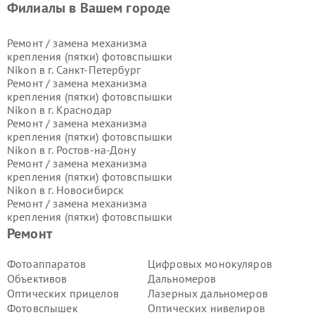
Филиалы в Вашем городе
Ремонт / замена механизма
крепления (пятки) фотовспышки
Nikon в г.
Санкт-Петербург
Ремонт / замена механизма
крепления (пятки) фотовспышки
Nikon в г.
Краснодар
Ремонт / замена механизма
крепления (пятки) фотовспышки
Nikon в г.
Ростов-на-Дону
Ремонт / замена механизма
крепления (пятки) фотовспышки
Nikon в г.
Новосибирск
Ремонт / замена механизма
крепления (пятки) фотовспышки
Nikon в г.
Екатеринбург
Ремонт
Ремонт / замена механизма
крепления (пятки) фотовспышки
Фотоаппаратов
Цифровых монокуляров
Nikon в г.
Казань
Объективов
Дальномеров
Ремонт / замена механизма
Оптических прицелов
Лазерных дальномеров
крепления (пятки) фотовспышки
Фотовспышек
Оптических нивелиров
Nikon в г.
Воронеж