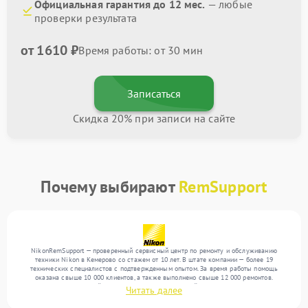
Официальная гарантия до 12 мес.
— любые
проверки результата
от 1610 ₽
Время работы: от 30 мин
Записаться
Скидка 20% при записи на сайте
Почему выбирают
RemSupport
NikonRemSupport — проверенный сервисный центр по ремонту и обслуживанию
техники Nikon в Кемерово со стажем от 10 лет. В штате компании — более 19
технических специалистов с подтвержденным опытом. За время работы помощь
оказана свыше 10 000 клиентов, а также выполнено свыше 12 000 ремонтов.
Ежемесячно в сервисный центр поступает от 300 устройств, включая , , . Мы беремся
Читать далее
за задачи любой сложности и поддерживаем высокий стандарт качества благодаря
использованию современного оборудования.