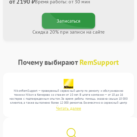
от 2190 ₽
Время работы: от 30 мин
Записаться
Скидка 20% при записи на сайте
Почему выбирают
RemSupport
NikonRemSupport — проверенный сервисный центр по ремонту и обслуживанию
техники Nikon в Кемерово со стажем от 10 лет. В штате компании — от 10 до 16
мастеров с подтвержденным опытом. За время работы помощь оказана свыше 10 000
клиентов, а также выполнено более 12 000 ремонтов. Ежемесячно в сервисный центр
поступает более 300 обращений, включая , , . Мы работаем с широким спектром
Читать далее
неисправностей и предлагаем стабильный уровень сервиса благодаря использованию
современного оборудования.