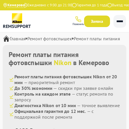
9 на Яндекс
Кемерово
Ежедневно с 9:00 до 21:00
Гарантия до 1 года
Выезд масте
Заявка
Позвонить
REMSUPPORT
Главная
Ремонт фотовспышек
Ремонт платы питания
Ремонт платы питания
фотовспышки
Nikon
в Кемерово
Ремонт платы питания фотовспышек Nikon от 20
мин
— приоритетный ремонт
До 30% экономии
— скидки при заявке онлайн
Контроль на каждом этапе
— статус ремонта по
запросу
Диагностика Nikon от 10 мин
— точное выявление
Официальная гарантия до 12 мес.
— с
поддержкой после ремонта