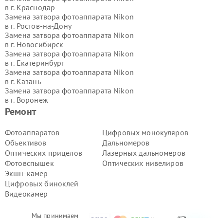
в г.
Краснодар
Замена затвора фотоаппарата Nikon
в г.
Ростов-на-Дону
Замена затвора фотоаппарата Nikon
в г.
Новосибирск
Замена затвора фотоаппарата Nikon
в г.
Екатеринбург
Замена затвора фотоаппарата Nikon
в г.
Казань
Замена затвора фотоаппарата Nikon
в г.
Воронеж
Замена затвора фотоаппарата Nikon
Ремонт
в г.
Волгоград
Замена затвора фотоаппарата Nikon
Фотоаппаратов
Цифровых монокуляров
в г.
Самара
Объективов
Дальномеров
Замена затвора фотоаппарата Nikon
Оптических прицелов
Лазерных дальномеров
в г.
Пермь
Фотовспышек
Оптических нивелиров
Замена затвора фотоаппарата Nikon
Экшн-камер
в г.
Красноярск
Замена затвора фотоаппарата Nikon
Цифровых биноклей
в г.
Ижевск
Видеокамер
Замена затвора фотоаппарата Nikon
в г.
Челябинск
Мы принимаем