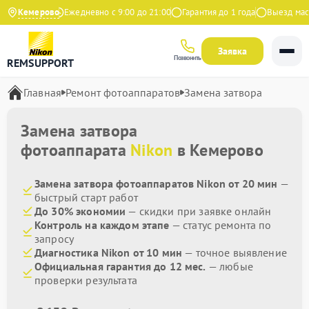
9 на Яндекс
Кемерово
Ежедневно с 9:00 до 21:00
Гарантия до 1 года
Выезд масте
Заявка
Позвонить
REMSUPPORT
Главная
Ремонт фотоаппаратов
Замена затвора
Замена затвора
фотоаппарата
Nikon
в Кемерово
Замена затвора фотоаппаратов Nikon от 20 мин
—
быстрый старт работ
До 30% экономии
— скидки при заявке онлайн
Контроль на каждом этапе
— статус ремонта по
запросу
Диагностика Nikon от 10 мин
— точное выявление
Официальная гарантия до 12 мес.
— любые
проверки результата