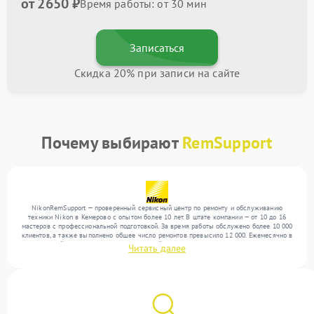
от 2650 ₽
Время работы: от 30 мин
Записаться
Скидка 20% при записи на сайте
Почему выбирают
RemSupport
NikonRemSupport — проверенный сервисный центр по ремонту и обслуживанию
техники Nikon в Кемерово с опытом более 10 лет. В штате компании — от 10 до 16
мастеров с профессиональной подготовкой. За время работы обслужено более 10 000
клиентов, а также выполнено общее число ремонтов превысило 12 000. Ежемесячно в
сервисный центр поступает от 300 устройств, включая , , . Мы беремся за задачи
Читать далее
любой сложности и предлагаем стабильный уровень сервиса благодаря
использованию современного оборудования.