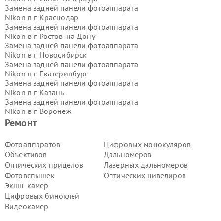
Замена задней панели фотоаппарата
Nikon в г.
Краснодар
Замена задней панели фотоаппарата
Nikon в г.
Ростов-на-Дону
Замена задней панели фотоаппарата
Nikon в г.
Новосибирск
Замена задней панели фотоаппарата
Nikon в г.
Екатеринбург
Замена задней панели фотоаппарата
Nikon в г.
Казань
Замена задней панели фотоаппарата
Nikon в г.
Воронеж
Замена задней панели фотоаппарата
Ремонт
Nikon в г.
Волгоград
Замена задней панели фотоаппарата
Фотоаппаратов
Цифровых монокуляров
Nikon в г.
Самара
Объективов
Дальномеров
Замена задней панели фотоаппарата
Оптических прицелов
Лазерных дальномеров
Nikon в г.
Пермь
Фотовспышек
Оптических нивелиров
Замена задней панели фотоаппарата
Экшн-камер
Nikon в г.
Красноярск
Замена задней панели фотоаппарата
Цифровых биноклей
Nikon в г.
Ижевск
Видеокамер
Замена задней панели фотоаппарата