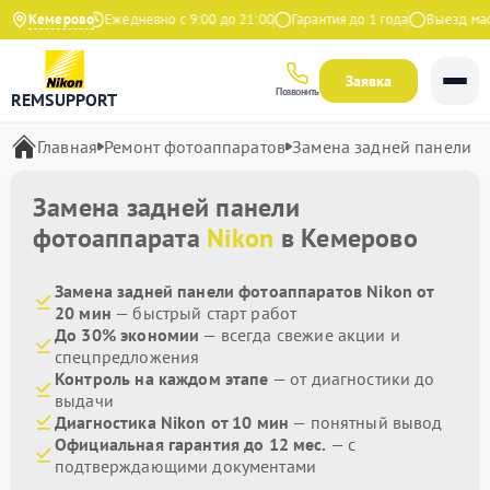
.9 на Яндекс
Кемерово
Ежедневно с 9:00 до 21:00
Гарантия до 1 года
Выезд маст
Заявка
Позвонить
REMSUPPORT
Главная
Ремонт фотоаппаратов
Замена задней панели
Замена задней панели
фотоаппарата
Nikon
в Кемерово
Замена задней панели фотоаппаратов Nikon от
20 мин
— быстрый старт работ
До 30% экономии
— всегда свежие акции и
спецпредложения
Контроль на каждом этапе
— от диагностики до
выдачи
Диагностика Nikon от 10 мин
— понятный вывод
Официальная гарантия до 12 мес.
— с
подтверждающими документами