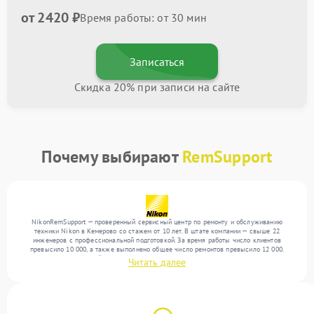
от 2420 ₽
Время работы: от 30 мин
Записаться
Скидка 20% при записи на сайте
Почему выбирают
RemSupport
NikonRemSupport — проверенный сервисный центр по ремонту и обслуживанию
техники Nikon в Кемерово со стажем от 10 лет. В штате компании — свыше 22
инженеров с профессиональной подготовкой. За время работы число клиентов
превысило 10 000, а также выполнено общее число ремонтов превысило 12 000.
Ежемесячно в сервисный центр поступает свыше 300 единиц техники, включая , , . Мы
Читать далее
беремся за задачи любой сложности и обеспечиваем надежный результат благодаря
использованию современного оборудования.