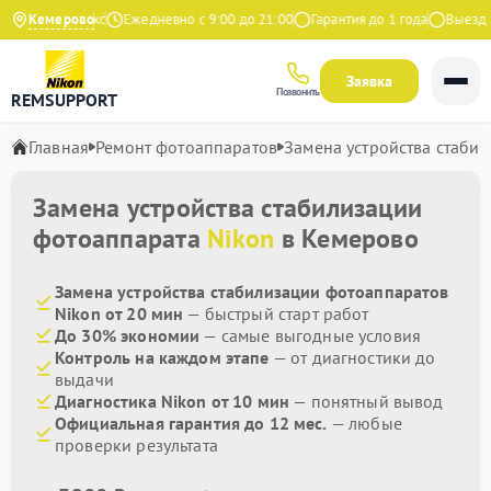
4.9 на Яндекс
Кемерово
Ежедневно с 9:00 до 21:00
Гарантия до 1 года
Выезд ма
Заявка
Позвонить
REMSUPPORT
Главная
Ремонт фотоаппаратов
Замена устройства стаби
Замена устройства стабилизации
фотоаппарата
Nikon
в Кемерово
Замена устройства стабилизации фотоаппаратов
Nikon от 20 мин
— быстрый старт работ
До 30% экономии
— самые выгодные условия
Контроль на каждом этапе
— от диагностики до
выдачи
Диагностика Nikon от 10 мин
— понятный вывод
Официальная гарантия до 12 мес.
— любые
проверки результата