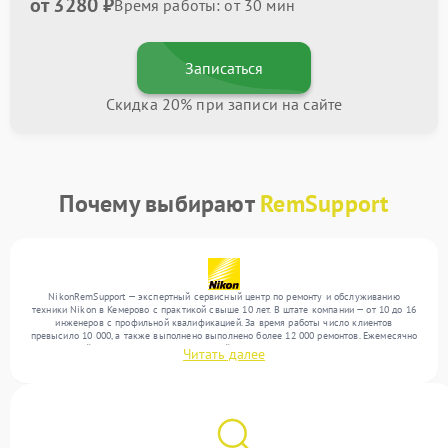
от 3280 ₽
Время работы: от 30 мин
Записаться
Скидка 20% при записи на сайте
Почему выбирают
RemSupport
NikonRemSupport — экспертный сервисный центр по ремонту и обслуживанию
техники Nikon в Кемерово с практикой свыше 10 лет. В штате компании — от 10 до 16
инженеров с профильной квалификацией. За время работы число клиентов
превысило 10 000, а также выполнено выполнено более 12 000 ремонтов. Ежемесячно
в сервисный центр поступает от 300 устройств, включая , , . Мы работаем с широким
Читать далее
спектром неисправностей и гарантируем высокое качество обслуживания благодаря
квалификации мастеров.