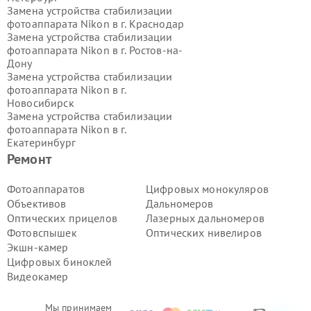
Замена устройства стабилизации
фотоаппарата Nikon в г.
Краснодар
Замена устройства стабилизации
фотоаппарата Nikon в г.
Ростов-на-
Дону
Замена устройства стабилизации
фотоаппарата Nikon в г.
Новосибирск
Замена устройства стабилизации
фотоаппарата Nikon в г.
Екатеринбург
Замена устройства стабилизации
Ремонт
фотоаппарата Nikon в г.
Казань
Замена устройства стабилизации
Фотоаппаратов
Цифровых монокуляров
фотоаппарата Nikon в г.
Воронеж
Объективов
Дальномеров
Замена устройства стабилизации
Оптических прицелов
Лазерных дальномеров
фотоаппарата Nikon в г.
Волгоград
Фотовспышек
Оптических нивелиров
Замена устройства стабилизации
Экшн-камер
фотоаппарата Nikon в г.
Самара
Замена устройства стабилизации
Цифровых биноклей
фотоаппарата Nikon в г.
Пермь
Видеокамер
Замена устройства стабилизации
фотоаппарата Nikon в г.
Красноярск
Мы принимаем