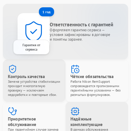
1 год
Ответственность с гарантией
Оформляем гарантию сервиса —
условия зафиксированы в договоре
и понятны заранее.
Гарантия от
сервиса
Контроль качества
Чёткие обязательства
Замена устройства стабилизации
Работа Nikon RemSupport
проходит многоэтапную
сопровождается прописанными
проверку — исключаем
гарантийными условиями — без
недоработки и повторные сбои.
размытых формулировок.
Приоритетное
Надёжные
обслуживание
комплектующие
При гарантийном случае замена
В рамках обслуживания