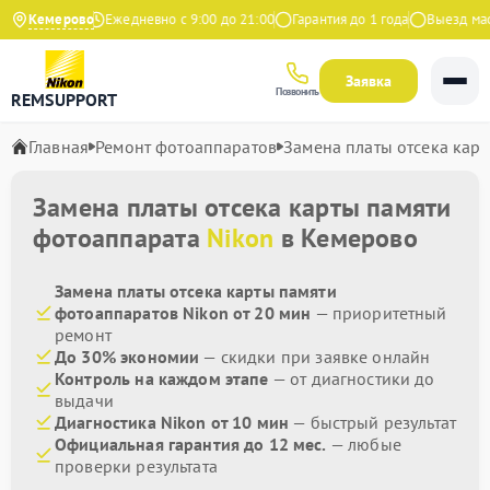
9 на Яндекс
Кемерово
Ежедневно с 9:00 до 21:00
Гарантия до 1 года
Выезд масте
Заявка
Позвонить
REMSUPPORT
Главная
Ремонт фотоаппаратов
Замена платы отсека кар
Замена платы отсека карты памяти
фотоаппарата
Nikon
в Кемерово
Замена платы отсека карты памяти
фотоаппаратов Nikon от 20 мин
— приоритетный
ремонт
До 30% экономии
— скидки при заявке онлайн
Контроль на каждом этапе
— от диагностики до
выдачи
Диагностика Nikon от 10 мин
— быстрый результат
Официальная гарантия до 12 мес.
— любые
проверки результата