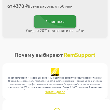
от 4370 ₽
Время работы: от 30 мин
Записаться
Скидка 20% при записи на сайте
Почему выбирают
RemSupport
NikonRemSupport — надежный сервисный центр по ремонту и обслуживанию техники
Nikon в Кемерово с опытом более 10 лет. В штате компании — свыше 22 технических
специалистов с профессиональной подготовкой. За время работы число клиентов
превысило 10 000, а также выполнено выполнено более 12 000 ремонтов. Ежемесячно
в сервисный центр поступает более 300 обращений, включая , , . Мы выполняем
Читать далее
ремонт различного уровня сложности и обеспечиваем надежный результат благодаря
использованию современного оборудования.