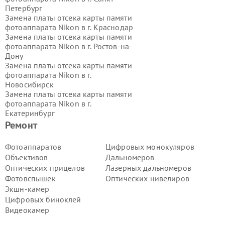
Петербург
Замена платы отсека карты памяти
фотоаппарата Nikon в г.
Краснодар
Замена платы отсека карты памяти
фотоаппарата Nikon в г.
Ростов-на-
Дону
Замена платы отсека карты памяти
фотоаппарата Nikon в г.
Новосибирск
Замена платы отсека карты памяти
фотоаппарата Nikon в г.
Екатеринбург
Замена платы отсека карты памяти
Ремонт
фотоаппарата Nikon в г.
Казань
Замена платы отсека карты памяти
Фотоаппаратов
Цифровых монокуляров
фотоаппарата Nikon в г.
Воронеж
Объективов
Дальномеров
Замена платы отсека карты памяти
Оптических прицелов
Лазерных дальномеров
фотоаппарата Nikon в г.
Волгоград
Фотовспышек
Оптических нивелиров
Замена платы отсека карты памяти
Экшн-камер
фотоаппарата Nikon в г.
Самара
Замена платы отсека карты памяти
Цифровых биноклей
фотоаппарата Nikon в г.
Пермь
Видеокамер
Замена платы отсека карты памяти