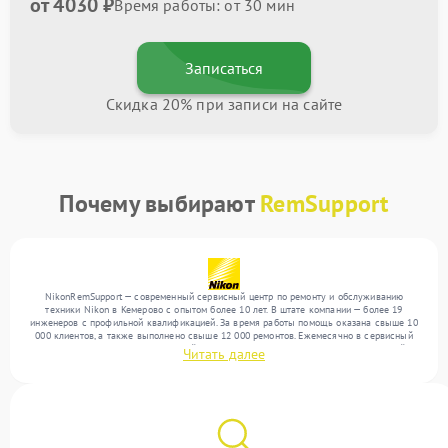
от 4030 ₽
Время работы: от 30 мин
Записаться
Скидка 20% при записи на сайте
Почему выбирают
RemSupport
NikonRemSupport — современный сервисный центр по ремонту и обслуживанию
техники Nikon в Кемерово с опытом более 10 лет. В штате компании — более 19
инженеров с профильной квалификацией. За время работы помощь оказана свыше 10
000 клиентов, а также выполнено свыше 12 000 ремонтов. Ежемесячно в сервисный
центр поступает более 300 устройств, включая , , . Мы устраняем поломки любой
Читать далее
сложности и гарантируем высокое качество обслуживания благодаря опыту
команды.