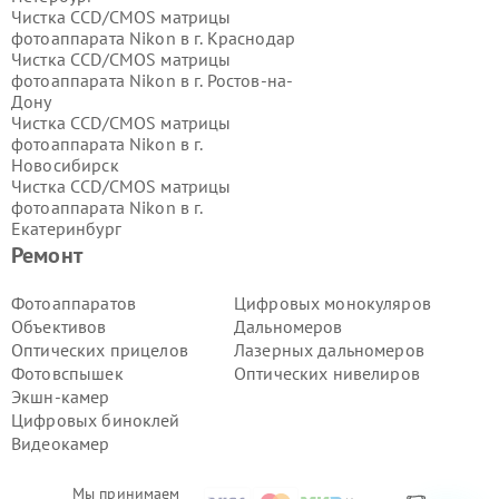
Чистка CCD/CMOS матрицы
фотоаппарата Nikon в г.
Краснодар
Чистка CCD/CMOS матрицы
фотоаппарата Nikon в г.
Ростов-на-
Дону
Чистка CCD/CMOS матрицы
фотоаппарата Nikon в г.
Новосибирск
Чистка CCD/CMOS матрицы
фотоаппарата Nikon в г.
Екатеринбург
Чистка CCD/CMOS матрицы
Ремонт
фотоаппарата Nikon в г.
Казань
Чистка CCD/CMOS матрицы
Фотоаппаратов
Цифровых монокуляров
фотоаппарата Nikon в г.
Воронеж
Объективов
Дальномеров
Чистка CCD/CMOS матрицы
Оптических прицелов
Лазерных дальномеров
фотоаппарата Nikon в г.
Волгоград
Фотовспышек
Оптических нивелиров
Чистка CCD/CMOS матрицы
Экшн-камер
фотоаппарата Nikon в г.
Самара
Чистка CCD/CMOS матрицы
Цифровых биноклей
фотоаппарата Nikon в г.
Пермь
Видеокамер
Чистка CCD/CMOS матрицы
фотоаппарата Nikon в г.
Красноярск
Мы принимаем