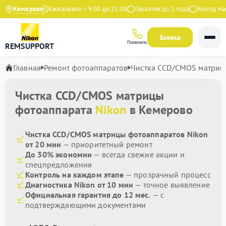
9 на Яндекс
Кемерово
Ежедневно с 9:00 до 21:00
Гарантия до 1 года
Выезд масте
Заявка
Позвонить
REMSUPPORT
Главная
Ремонт фотоаппаратов
Чистка CCD/CMOS матриц
Чистка CCD/CMOS матрицы
фотоаппарата
Nikon
в Кемерово
Чистка CCD/CMOS матрицы фотоаппаратов Nikon
от 20 мин
— приоритетный ремонт
До 30% экономии
— всегда свежие акции и
спецпредложения
Контроль на каждом этапе
— прозрачный процесс
Диагностика Nikon от 10 мин
— точное выявление
Официальная гарантия до 12 мес.
— с
подтверждающими документами