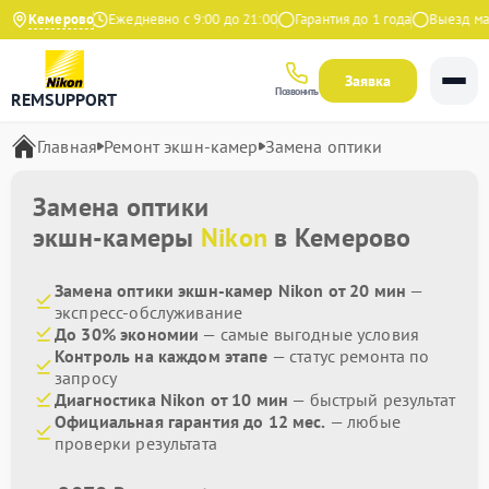
.9 на Яндекс
Кемерово
Ежедневно с 9:00 до 21:00
Гарантия до 1 года
Выезд маст
Заявка
Позвонить
REMSUPPORT
Главная
Ремонт экшн-камер
Замена оптики
Замена оптики
экшн-камеры
Nikon
в Кемерово
Замена оптики экшн-камер Nikon от 20 мин
—
экспресс-обслуживание
До 30% экономии
— самые выгодные условия
Контроль на каждом этапе
— статус ремонта по
запросу
Диагностика Nikon от 10 мин
— быстрый результат
Официальная гарантия до 12 мес.
— любые
проверки результата