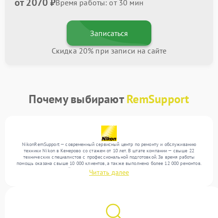
от 2070 ₽
Время работы: от 30 мин
Записаться
Скидка 20% при записи на сайте
Почему выбирают
RemSupport
NikonRemSupport — современный сервисный центр по ремонту и обслуживанию
техники Nikon в Кемерово со стажем от 10 лет. В штате компании — свыше 22
технических специалистов с профессиональной подготовкой. За время работы
помощь оказана свыше 10 000 клиентов, а также выполнено более 12 000 ремонтов.
Ежемесячно в сервисный центр поступает свыше 300 единиц техники, включая , , . Мы
Читать далее
беремся за задачи любой сложности и поддерживаем высокий стандарт качества
благодаря квалификации мастеров.