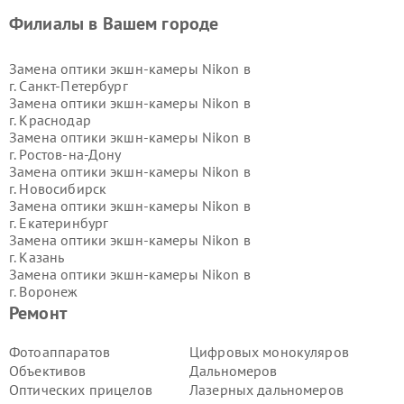
Филиалы в Вашем городе
Замена оптики экшн-камеры Nikon в
г.
Санкт-Петербург
Замена оптики экшн-камеры Nikon в
г.
Краснодар
Замена оптики экшн-камеры Nikon в
г.
Ростов-на-Дону
Замена оптики экшн-камеры Nikon в
г.
Новосибирск
Замена оптики экшн-камеры Nikon в
г.
Екатеринбург
Замена оптики экшн-камеры Nikon в
г.
Казань
Замена оптики экшн-камеры Nikon в
г.
Воронеж
Замена оптики экшн-камеры Nikon в
Ремонт
г.
Волгоград
Замена оптики экшн-камеры Nikon в
Фотоаппаратов
Цифровых монокуляров
г.
Самара
Объективов
Дальномеров
Замена оптики экшн-камеры Nikon в
Оптических прицелов
Лазерных дальномеров
г.
Пермь