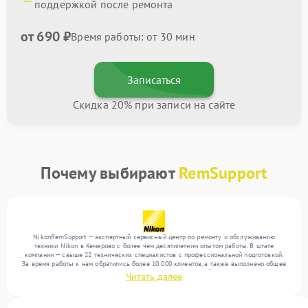
поддержкой после ремонта
от 690 ₽
Время работы: от 30 мин
Записаться
Скидка 20% при записи на сайте
Почему выбирают
RemSupport
NikonRemSupport — экспертный сервисный центр по ремонту и обслуживанию
техники Nikon в Кемерово с более чем десятилетним опытом работы. В штате
компании — свыше 22 технических специалистов с профессиональной подготовкой.
За время работы к нам обратились более 10 000 клиентов, а также выполнено общее
число ремонтов превысило 12 000. Ежемесячно в сервисный центр поступает более
Читать далее
300 обращений, включая , , . Мы работаем с широким спектром неисправностей и
поддерживаем высокий стандарт качества благодаря опыту команды.