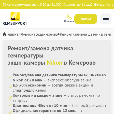
а Яндекс
Кемерово
Ежедневно с 9:00 до 21:00
Гарантия до 1 года
Выезд мастера 
Заявка
Позвонить
REMSUPPORT
Главная
Ремонт экшн-камер
Ремонт/замена датчика темп
Ремонт/замена датчика
температуры
экшн-камеры
Nikon
в Кемерово
Ремонт/замена датчика температуры экшн-камер
Nikon от 20 мин
— экспресс-обслуживание
До 30% экономии
— всегда свежие акции и
спецпредложения
Контроль на каждом этапе
— статус ремонта по
запросу
Диагностика Nikon от 10 мин
— быстрый результат
Официальная гарантия до 12 мес.
— с