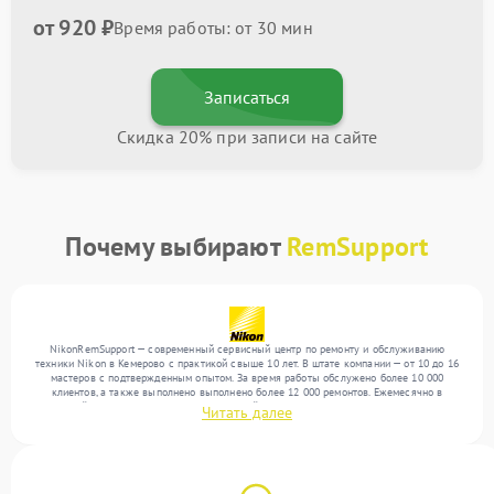
от 920 ₽
Время работы: от 30 мин
Записаться
Скидка 20% при записи на сайте
Почему выбирают
RemSupport
NikonRemSupport — современный сервисный центр по ремонту и обслуживанию
техники Nikon в Кемерово с практикой свыше 10 лет. В штате компании — от 10 до 16
мастеров с подтвержденным опытом. За время работы обслужено более 10 000
клиентов, а также выполнено выполнено более 12 000 ремонтов. Ежемесячно в
сервисный центр поступает более 300 устройств, включая , , . Мы работаем с широким
Читать далее
спектром неисправностей и поддерживаем высокий стандарт качества благодаря
использованию современного оборудования.