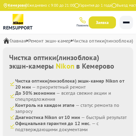
 на Яндекс
Кемерово
Ежедневно с 9:00 до 21:00
Гарантия до 1 года
Выезд мастер
Заявка
Позвонить
REMSUPPORT
Главная
Ремонт экшн-камер
Чистка оптики(линзоблока)
Чистка оптики(линзоблока)
экшн-камеры
Nikon
в Кемерово
Чистка оптики(линзоблока) экшн-камер Nikon от
20 мин
— приоритетный ремонт
До 30% экономии
— всегда свежие акции и
спецпредложения
Контроль на каждом этапе
— статус ремонта по
запросу
Диагностика Nikon от 10 мин
— быстрый результат
Официальная гарантия до 12 мес.
— с
подтверждающими документами