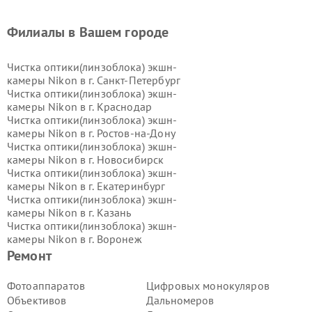
Филиалы в Вашем городе
Чистка оптики(линзоблока) экшн-
камеры Nikon в г.
Санкт-Петербург
Чистка оптики(линзоблока) экшн-
камеры Nikon в г.
Краснодар
Чистка оптики(линзоблока) экшн-
камеры Nikon в г.
Ростов-на-Дону
Чистка оптики(линзоблока) экшн-
камеры Nikon в г.
Новосибирск
Чистка оптики(линзоблока) экшн-
камеры Nikon в г.
Екатеринбург
Чистка оптики(линзоблока) экшн-
камеры Nikon в г.
Казань
Чистка оптики(линзоблока) экшн-
камеры Nikon в г.
Воронеж
Чистка оптики(линзоблока) экшн-
Ремонт
камеры Nikon в г.
Волгоград
Чистка оптики(линзоблока) экшн-
Фотоаппаратов
Цифровых монокуляров
камеры Nikon в г.
Самара
Объективов
Дальномеров
Чистка оптики(линзоблока) экшн-