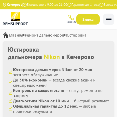
.9 на Яндекс
Кемерово
Ежедневно с 9:00 до 21:00
Гарантия до 1 года
Выезд маст
Заявка
Позвонить
REMSUPPORT
Главная
Ремонт дальномеров
Юстировка
Юстировка
дальномера
Nikon
в Кемерово
Юстировка дальномеров Nikon от 20 мин
—
экспресс-обслуживание
До 30% экономии
— всегда свежие акции и
спецпредложения
Контроль на каждом этапе
— статус ремонта по
запросу
Диагностика Nikon от 10 мин
— быстрый результат
Официальная гарантия до 12 мес.
— любые
проверки результата