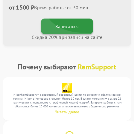
от 1500 ₽
Время работы: от 30 мин
Записаться
Скидка 20% при записи на сайте
Почему выбирают
RemSupport
NikonRemSupport — современный сервисный центр по ремонту и обслуживанию
техники Nikon в Кемерово с опытом более 10 лет. В штате компании — свыше 22
технических специалистов с профильной квалификацией. За время работы к нам
обратились более 10 000 клиентов, а также выполнено общее число ремонтов
превысило 12 000. Ежемесячно в сервисный центр поступает свыше 300 единиц
Читать далее
техники, включая , , . Мы выполняем ремонт различного уровня сложности и
предлагаем стабильный уровень сервиса благодаря квалификации мастеров.