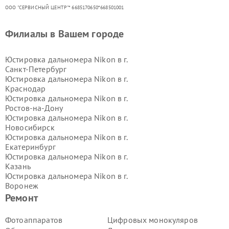
ООО "СЕРВИСНЫЙ ЦЕНТР"* 6685170650*668501001
Филиалы в Вашем городе
Юстировка дальномера Nikon в г.
Санкт-Петербург
Юстировка дальномера Nikon в г.
Краснодар
Юстировка дальномера Nikon в г.
Ростов-на-Дону
Юстировка дальномера Nikon в г.
Новосибирск
Юстировка дальномера Nikon в г.
Екатеринбург
Юстировка дальномера Nikon в г.
Казань
Юстировка дальномера Nikon в г.
Воронеж
Юстировка дальномера Nikon в г.
Ремонт
Волгоград
Юстировка дальномера Nikon в г.
Фотоаппаратов
Цифровых монокуляров
Самара