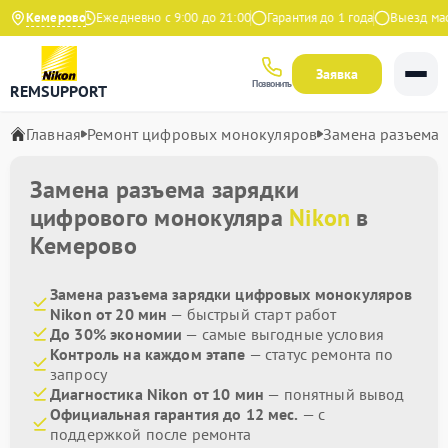
9 на Яндекс
Кемерово
Ежедневно с 9:00 до 21:00
Гарантия до 1 года
Выезд масте
Заявка
Позвонить
REMSUPPORT
Главная
Ремонт цифровых монокуляров
Замена разъема 
Замена разъема зарядки
цифрового монокуляра
Nikon
в
Кемерово
Замена разъема зарядки цифровых монокуляров
Nikon от 20 мин
— быстрый старт работ
До 30% экономии
— самые выгодные условия
Контроль на каждом этапе
— статус ремонта по
запросу
Диагностика Nikon от 10 мин
— понятный вывод
Официальная гарантия до 12 мес.
— с
поддержкой после ремонта