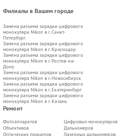
Филиалы в Вашем городе
Замена разъема зарядки цифрового
монокуляра Nikon в г.
Санкт-
Петербург
Замена разъема зарядки цифрового
монокуляра Nikon в г.
Краснодар
Замена разъема зарядки цифрового
монокуляра Nikon в г.
Ростов-на-
Дону
Замена разъема зарядки цифрового
монокуляра Nikon в г.
Новосибирск
Замена разъема зарядки цифрового
монокуляра Nikon в г.
Екатеринбург
Замена разъема зарядки цифрового
монокуляра Nikon в г.
Казань
Замена разъема зарядки цифрового
Ремонт
монокуляра Nikon в г.
Воронеж
Замена разъема зарядки цифрового
Фотоаппаратов
Цифровых монокуляров
монокуляра Nikon в г.
Волгоград
Объективов
Дальномеров
Замена разъема зарядки цифрового
Оптических прицелов
Лазерных дальномеров
монокуляра Nikon в г.
Самара