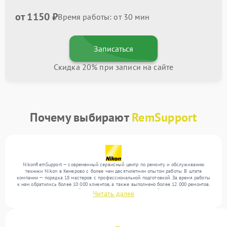
от 1150 ₽
Время работы: от 30 мин
Записаться
Скидка 20% при записи на сайте
Почему выбирают
RemSupport
NikonRemSupport — современный сервисный центр по ремонту и обслуживанию
техники Nikon в Кемерово с более чем десятилетним опытом работы. В штате
компании — порядка 18 мастеров с профессиональной подготовкой. За время работы
к нам обратились более 10 000 клиентов, а также выполнено более 12 000 ремонтов.
Ежемесячно в сервисный центр поступает более 300 устройств, включая , , . Мы
Читать далее
работаем с широким спектром неисправностей и обеспечиваем надежный результат
благодаря квалификации мастеров.