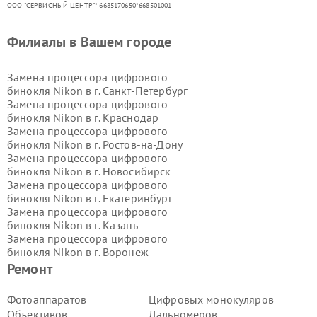
ООО "СЕРВИСНЫЙ ЦЕНТР"* 6685170650*668501001
Филиалы в Вашем городе
Замена процессора цифрового
бинокля Nikon в г.
Санкт-Петербург
Замена процессора цифрового
бинокля Nikon в г.
Краснодар
Замена процессора цифрового
бинокля Nikon в г.
Ростов-на-Дону
Замена процессора цифрового
бинокля Nikon в г.
Новосибирск
Замена процессора цифрового
бинокля Nikon в г.
Екатеринбург
Замена процессора цифрового
бинокля Nikon в г.
Казань
Замена процессора цифрового
бинокля Nikon в г.
Воронеж
Замена процессора цифрового
Ремонт
бинокля Nikon в г.
Волгоград
Замена процессора цифрового
Фотоаппаратов
Цифровых монокуляров
бинокля Nikon в г.
Самара
Объективов
Дальномеров