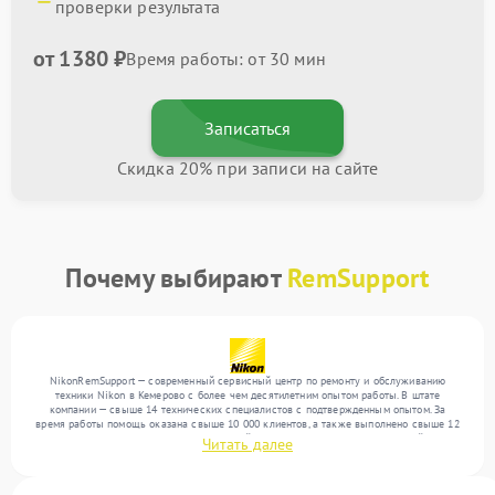
проверки результата
от 1380 ₽
Время работы: от 30 мин
Записаться
Скидка 20% при записи на сайте
Почему выбирают
RemSupport
NikonRemSupport — современный сервисный центр по ремонту и обслуживанию
техники Nikon в Кемерово с более чем десятилетним опытом работы. В штате
компании — свыше 14 технических специалистов с подтвержденным опытом. За
время работы помощь оказана свыше 10 000 клиентов, а также выполнено свыше 12
000 ремонтов. Ежемесячно в сервисный центр поступает более 300 устройств,
Читать далее
включая , , . Мы выполняем ремонт различного уровня сложности и гарантируем
высокое качество обслуживания благодаря опыту команды.