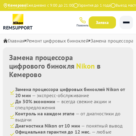
 на Яндекс
Кемерово
Ежедневно с 9:00 до 21:00
Гарантия до 1 года
Выезд мастер
Заявка
Позвонить
REMSUPPORT
Главная
Ремонт цифровых биноклей
Замена процессора
Замена процессора
цифрового бинокля
Nikon
в
Кемерово
Замена процессора цифровых биноклей Nikon от
20 мин
— экспресс-обслуживание
До 30% экономии
— всегда свежие акции и
спецпредложения
Контроль на каждом этапе
— от диагностики до
выдачи
Диагностика Nikon от 10 мин
— понятный вывод
Официальная гарантия до 12 мес.
— любые