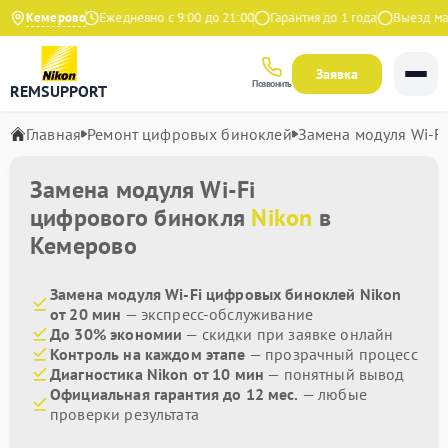
.9 на Яндекс
Кемерово
Ежедневно с 9:00 до 21:00
Гарантия до 1 года
Выезд маст
Заявка
Позвонить
REMSUPPORT
Главная
Ремонт цифровых биноклей
Замена модуля Wi-Fi
Замена модуля Wi-Fi
цифрового бинокля
Nikon
в
Кемерово
Замена модуля Wi-Fi цифровых биноклей Nikon
от 20 мин
— экспресс-обслуживание
До 30% экономии
— скидки при заявке онлайн
Контроль на каждом этапе
— прозрачный процесс
Диагностика Nikon от 10 мин
— понятный вывод
Официальная гарантия до 12 мес.
— любые
проверки результата