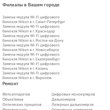
Филиалы в Вашем городе
Замена модуля Wi-Fi цифрового
бинокля Nikon в г.
Санкт-Петербург
Замена модуля Wi-Fi цифрового
бинокля Nikon в г.
Краснодар
Замена модуля Wi-Fi цифрового
бинокля Nikon в г.
Ростов-на-Дону
Замена модуля Wi-Fi цифрового
бинокля Nikon в г.
Новосибирск
Замена модуля Wi-Fi цифрового
бинокля Nikon в г.
Екатеринбург
Замена модуля Wi-Fi цифрового
бинокля Nikon в г.
Казань
Замена модуля Wi-Fi цифрового
бинокля Nikon в г.
Воронеж
Замена модуля Wi-Fi цифрового
Ремонт
бинокля Nikon в г.
Волгоград
Замена модуля Wi-Fi цифрового
Фотоаппаратов
Цифровых монокуляров
бинокля Nikon в г.
Самара
Объективов
Дальномеров
Замена модуля Wi-Fi цифрового
Оптических прицелов
Лазерных дальномеров
бинокля Nikon в г.
Пермь
Фотовспышек
Оптических нивелиров