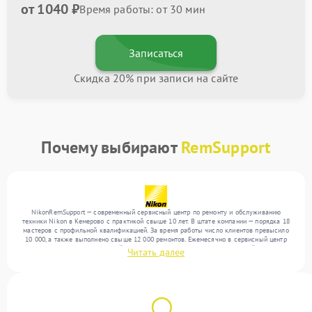
от 1040 ₽
Время работы: от 30 мин
Записаться
Скидка 20% при записи на сайте
Почему выбирают
RemSupport
NikonRemSupport — современный сервисный центр по ремонту и обслуживанию
техники Nikon в Кемерово с практикой свыше 10 лет. В штате компании — порядка 18
мастеров с профильной квалификацией. За время работы число клиентов превысило
10 000, а также выполнено свыше 12 000 ремонтов. Ежемесячно в сервисный центр
поступает более 300 обращений, включая , , . Мы беремся за задачи любой сложности
Читать далее
и обеспечиваем надежный результат благодаря квалификации мастеров.