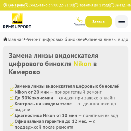
9 на Яндекс
Кемерово
Ежедневно с 9:00 до 21:00
Гарантия до 1 года
Выезд масте
Заявка
Позвонить
REMSUPPORT
Главная
Ремонт цифровых биноклей
Замена линзы видои
Замена линзы видоискателя
цифрового бинокля
Nikon
в
Кемерово
Замена линзы видоискателя цифровых биноклей
Nikon от 20 мин
— приоритетный ремонт
До 30% экономии
— скидки при заявке онлайн
Контроль на каждом этапе
— от диагностики до
выдачи
Диагностика Nikon от 10 мин
— понятный вывод
Официальная гарантия до 12 мес.
— с
поддержкой после ремонта