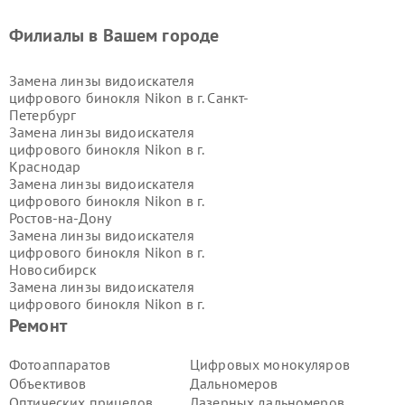
Филиалы в Вашем городе
Замена линзы видоискателя
цифрового бинокля Nikon в г.
Санкт-
Петербург
Замена линзы видоискателя
цифрового бинокля Nikon в г.
Краснодар
Замена линзы видоискателя
цифрового бинокля Nikon в г.
Ростов-на-Дону
Замена линзы видоискателя
цифрового бинокля Nikon в г.
Новосибирск
Замена линзы видоискателя
цифрового бинокля Nikon в г.
Екатеринбург
Ремонт
Замена линзы видоискателя
цифрового бинокля Nikon в г.
Казань
Фотоаппаратов
Цифровых монокуляров
Замена линзы видоискателя
Объективов
Дальномеров
цифрового бинокля Nikon в г.
Оптических прицелов
Лазерных дальномеров