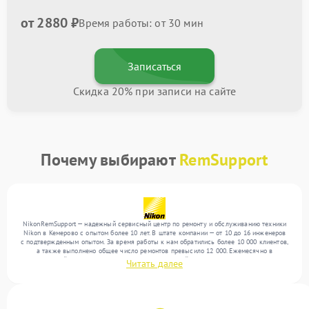
от 2880 ₽
Время работы: от 30 мин
Записаться
Скидка 20% при записи на сайте
Почему выбирают
RemSupport
NikonRemSupport — надежный сервисный центр по ремонту и обслуживанию техники
Nikon в Кемерово с опытом более 10 лет. В штате компании — от 10 до 16 инженеров
с подтвержденным опытом. За время работы к нам обратились более 10 000 клиентов,
а также выполнено общее число ремонтов превысило 12 000. Ежемесячно в
сервисный центр поступает более 300 обращений, включая , , . Мы работаем с
Читать далее
широким спектром неисправностей и поддерживаем высокий стандарт качества
благодаря опыту команды.