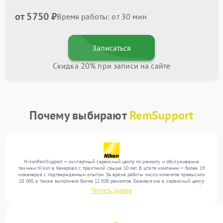
от 5750 ₽
Время работы: от 30 мин
Записаться
Скидка 20% при записи на сайте
Почему выбирают
RemSupport
NikonRemSupport — экспертный сервисный центр по ремонту и обслуживанию
техники Nikon в Кемерово с практикой свыше 10 лет. В штате компании — более 19
инженеров с подтвержденным опытом. За время работы число клиентов превысило
10 000, а также выполнено более 12 000 ремонтов. Ежемесячно в сервисный центр
поступает свыше 300 единиц техники, включая , , . Мы устраняем поломки любой
Читать далее
сложности и поддерживаем высокий стандарт качества благодаря квалификации
мастеров.