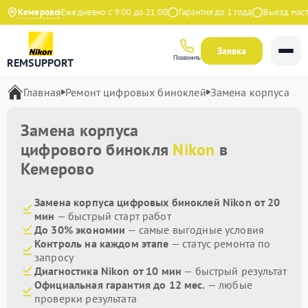
 на Яндекс
Кемерово
Ежедневно с 9:00 до 21:00
Гарантия до 1 года
Выезд мастер
Заявка
Позвонить
REMSUPPORT
Главная
Ремонт цифровых биноклей
Замена корпуса
Замена корпуса
цифрового бинокля
Nikon
в
Кемерово
Замена корпуса цифровых биноклей Nikon от 20
мин
— быстрый старт работ
До 30% экономии
— самые выгодные условия
Контроль на каждом этапе
— статус ремонта по
запросу
Диагностика Nikon от 10 мин
— быстрый результат
Официальная гарантия до 12 мес.
— любые
проверки результата