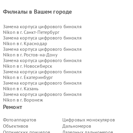
Филиалы в Вашем городе
Замена корпуса цифрового бинокля
Nikon в г.
Санкт-Петербург
Замена корпуса цифрового бинокля
Nikon в г.
Краснодар
Замена корпуса цифрового бинокля
Nikon в г.
Ростов-на-Дону
Замена корпуса цифрового бинокля
Nikon в г.
Новосибирск
Замена корпуса цифрового бинокля
Nikon в г.
Екатеринбург
Замена корпуса цифрового бинокля
Nikon в г.
Казань
Замена корпуса цифрового бинокля
Nikon в г.
Воронеж
Замена корпуса цифрового бинокля
Ремонт
Nikon в г.
Волгоград
Замена корпуса цифрового бинокля
Фотоаппаратов
Цифровых монокуляров
Nikon в г.
Самара
Объективов
Дальномеров
Замена корпуса цифрового бинокля
Оптических прицелов
Лазерных дальномеров