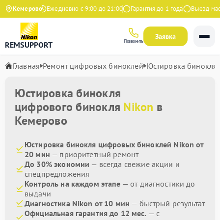
9 на Яндекс
Кемерово
Ежедневно с 9:00 до 21:00
Гарантия до 1 года
Выезд масте
Заявка
Позвонить
REMSUPPORT
Главная
Ремонт цифровых биноклей
Юстировка бинокля
Юстировка бинокля
цифрового бинокля
Nikon
в
Кемерово
Юстировка бинокля цифровых биноклей Nikon от
20 мин
— приоритетный ремонт
До 30% экономии
— всегда свежие акции и
спецпредложения
Контроль на каждом этапе
— от диагностики до
выдачи
Диагностика Nikon от 10 мин
— быстрый результат
Официальная гарантия до 12 мес.
— с