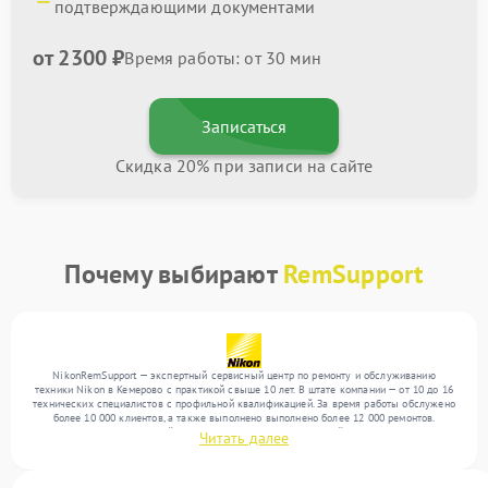
подтверждающими документами
от 2300 ₽
Время работы: от 30 мин
Записаться
Скидка 20% при записи на сайте
Почему выбирают
RemSupport
NikonRemSupport — экспертный сервисный центр по ремонту и обслуживанию
техники Nikon в Кемерово с практикой свыше 10 лет. В штате компании — от 10 до 16
технических специалистов с профильной квалификацией. За время работы обслужено
более 10 000 клиентов, а также выполнено выполнено более 12 000 ремонтов.
Ежемесячно в сервисный центр поступает более 300 устройств, включая , , . Мы
Читать далее
работаем с широким спектром неисправностей и предлагаем стабильный уровень
сервиса благодаря отлаженным процессам ремонта.