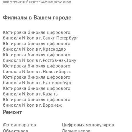
ООО "СЕРВИСНЫЙ ЦЕНТР"* 6685170650*668501001
Филиалы в Вашем городе
Юстировка бинокля цифрового
бинокля Nikon в г.
Санкт-Петербург
Юстировка бинокля цифрового
бинокля Nikon в г.
Краснодар
Юстировка бинокля цифрового
бинокля Nikon в г.
Ростов-на-Дону
Юстировка бинокля цифрового
бинокля Nikon в г.
Новосибирск
Юстировка бинокля цифрового
бинокля Nikon в г.
Екатеринбург
Юстировка бинокля цифрового
бинокля Nikon в г.
Казань
Юстировка бинокля цифрового
бинокля Nikon в г.
Воронеж
Юстировка бинокля цифрового
Ремонт
бинокля Nikon в г.
Волгоград
Юстировка бинокля цифрового
Фотоаппаратов
Цифровых монокуляров
бинокля Nikon в г.
Самара
Объективов
Дальномеров