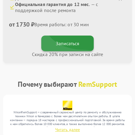
Официальная гарантия до 12 мес.
— с
поддержкой после ремонта
от 1730 ₽
Время работы: от 30 мин
Записаться
Скидка 20% при записи на сайте
Почему выбирают
RemSupport
NikonRemSupport — современный сервисный центр по ремонту и обслуживанию
техники Nikon в Кемерово с более чем десятилетним опытом работы. В штате
компании — порядка 18 мастеров с профессиональной подготовкой. За время работы
к нам обратились более 10 000 клиентов, а также выполнено более 12 000 ремонтов.
Ежемесячно в сервисный центр поступает более 300 устройств, включая , , . Мы
Читать далее
работаем с широким спектром неисправностей и обеспечиваем надежный результат