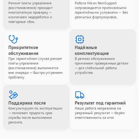
Ремонт платы управления
Работа Nikon RemSupport
(восстановление) проходит
сопровождается прописанными
многоэтапную проверку —
гарантийными условиями — без
исключаем недоработки и
размытых формулировок.
повторные сбои.
Приоритетное
Надёжные
обслуживание
комплектующие
При гарантийном случае ремонт
В рамках обслуживания
платы управления
применяем проверенные детали
(восстановление) выполняется
— для стабильной работы
вне очереди — быстро устраняем
устройства.
проблему.
Поддержка после
Результат под гарантией
Консультируем по эксплуатации
Наша работа направлена на
— помогаем продлить срок
уверенный результат — берём
службы после выполнения
ответственность за итог.
ремонта.