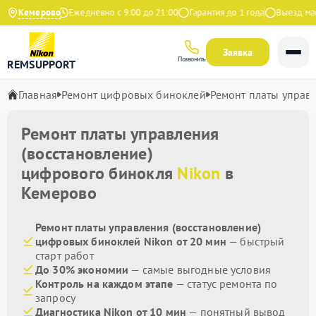
9 на Яндекс
Кемерово
Ежедневно с 9:00 до 21:00
Гарантия до 1 года
Выезд масте
Заявка
Позвонить
REMSUPPORT
Главная
Ремонт цифровых биноклей
Ремонт платы управл
Ремонт платы управления
(восстановление)
цифрового бинокля
Nikon
в
Кемерово
Ремонт платы управления (восстановление)
цифровых биноклей Nikon от 20 мин
— быстрый
старт работ
До 30% экономии
— самые выгодные условия
Контроль на каждом этапе
— статус ремонта по
запросу
Диагностика Nikon от 10 мин
— понятный вывод