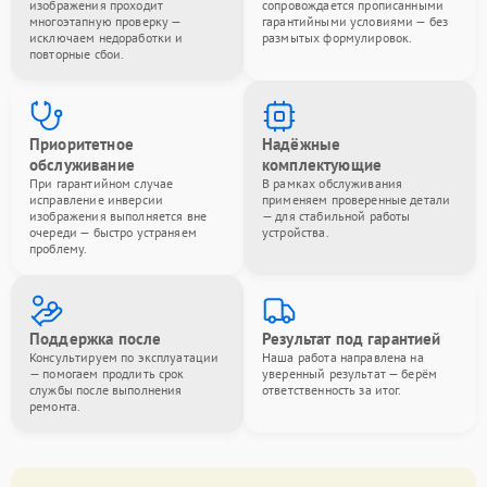
изображения проходит
сопровождается прописанными
многоэтапную проверку —
гарантийными условиями — без
исключаем недоработки и
размытых формулировок.
повторные сбои.
Приоритетное
Надёжные
обслуживание
комплектующие
При гарантийном случае
В рамках обслуживания
исправление инверсии
применяем проверенные детали
изображения выполняется вне
— для стабильной работы
очереди — быстро устраняем
устройства.
проблему.
Поддержка после
Результат под гарантией
Консультируем по эксплуатации
Наша работа направлена на
— помогаем продлить срок
уверенный результат — берём
службы после выполнения
ответственность за итог.
ремонта.