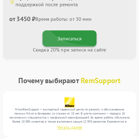
поддержкой после ремонта
от 3450 ₽
Время работы: от 30 мин
Записаться
Скидка 20% при записи на сайте
Почему выбирают
RemSupport
NikonRemSupport — экспертный сервисный центр по ремонту и обслуживанию
техники Nikon в Кемерово со стажем от 10 лет. В штате компании — порядка 18
технических специалистов с профильной квалификацией. За время работы обслужено
более 10 000 клиентов, а также выполнено свыше 12 000 ремонтов. Ежемесячно в
сервисный центр поступает более 300 обращений, включая , , . Мы беремся за задачи
Читать далее
любой сложности и обеспечиваем надежный результат благодаря отлаженным
процессам ремонта.