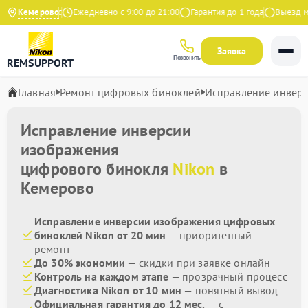
4.9 на Яндекс
Кемерово
Ежедневно с 9:00 до 21:00
Гарантия до 1 года
Выезд мас
Заявка
Позвонить
REMSUPPORT
Главная
Ремонт цифровых биноклей
Исправление инвер
Исправление инверсии
изображения
цифрового бинокля
Nikon
в
Кемерово
Исправление инверсии изображения цифровых
биноклей Nikon от 20 мин
— приоритетный
ремонт
До 30% экономии
— скидки при заявке онлайн
Контроль на каждом этапе
— прозрачный процесс
Диагностика Nikon от 10 мин
— понятный вывод
Официальная гарантия до 12 мес.
— с